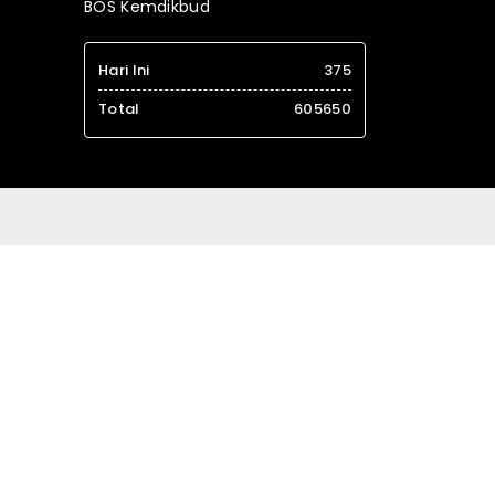
BOS Kemdikbud
Hari Ini
375
Total
605650