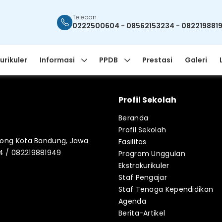
Telepon
0222500604 - 08562153234 - 082219881
urikuler
Informasi
PPDB
Prestasi
Galeri
Profil Sekolah
Beranda
Profil Sekolah
blong Kota Bandung, Jawa
Fasilitas
34 / 082219881949
Program Unggulan
Ekstrakurikuler
Staf Pengajar
Staf Tenaga Kependidikan
Agenda
Berita-Artikel