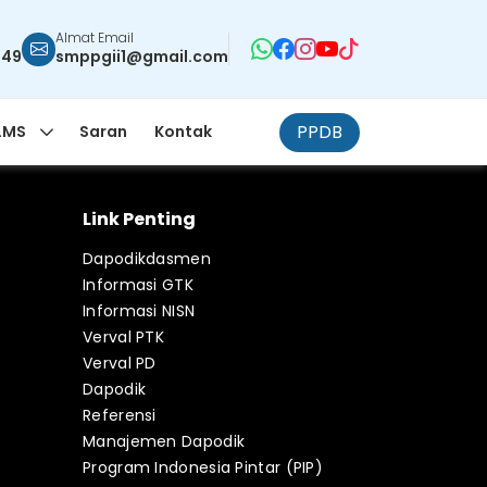
Almat Email
949
smppgii1@gmail.com
PPDB
LMS
Saran
Kontak
Link Penting
Dapodikdasmen
Informasi GTK
Informasi NISN
Verval PTK
Verval PD
Dapodik
Referensi
Manajemen Dapodik
Program Indonesia Pintar (PIP)