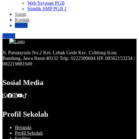
Web Yayasan PGII
Simdik SMP PGII 1
Saran
Kontak
PPDB
PPDB
Jl. Panatayuda No.2 Kel. Lebak Gede Kec. Coblong Kota
Bandung, Jawa Barat 40132 Telp. 0222500604 HP. 08562153234 /
082219881949
Sosial Media
Profil Sekolah
Beranda
Profil Sekolah
Fasilitas