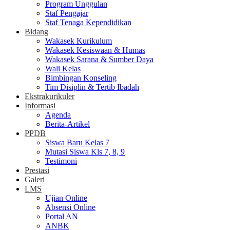
Program Unggulan
Staf Pengajar
Staf Tenaga Kependidikan
Bidang
Wakasek Kurikulum
Wakasek Kesiswaan & Humas
Wakasek Sarana & Sumber Daya
Wali Kelas
Bimbingan Konseling
Tim Disiplin & Tertib Ibadah
Ekstrakurikuler
Informasi
Agenda
Berita-Artikel
PPDB
Siswa Baru Kelas 7
Mutasi Siswa Kls 7, 8, 9
Testimoni
Prestasi
Galeri
LMS
Ujian Online
Absensi Online
Portal AN
ANBK