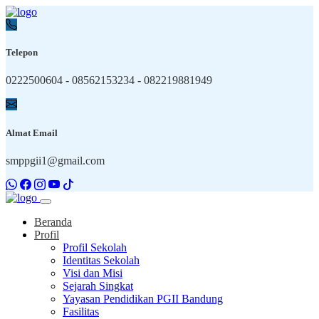
Telepon
0222500604 - 08562153234 - 082219881949
Almat Email
smppgii1@gmail.com
Beranda
Profil
Profil Sekolah
Identitas Sekolah
Visi dan Misi
Sejarah Singkat
Yayasan Pendidikan PGII Bandung
Fasilitas