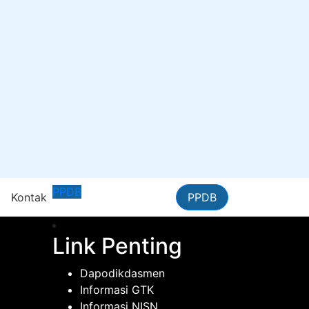
PPDB
n
Kontak
PPDB
Link Penting
Dapodikdasmen
Informasi GTK
Informasi NISN