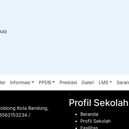
949
ler
Informasi
PPDB
Prestasi
Galeri
LMS
Sara
Profil Sekolah
Coblong Kota Bandung,
Beranda
08562153234 /
Profil Sekolah
Fasilitas