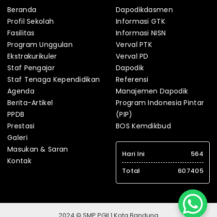
Beranda
Dapodikdasmen
Profil Sekolah
Informasi GTK
Fasilitas
Informasi NISN
Program Unggulan
Verval PTK
Ekstrakurikuler
Verval PD
Staf Pengajar
Dapodik
Staf Tenaga Kependidikan
Referensi
Agenda
Manajemen Dapodik
Berita-Artikel
Program Indonesia Pintar
PPDB
(PIP)
Prestasi
BOS Kemdikbud
Galeri
Masukan & Saran
Hari Ini
564
Kontak
Total
607405
2024 © SMP PGII 1 Kota Bandung