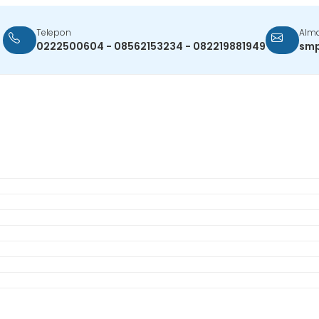
Telepon
Alma
0222500604 - 08562153234 - 082219881949
smp