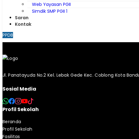
Web Yayasan PGII
Simdik SMP PGII 1
Saran
Kontak
PPDB
Jl. Panatayuda No.2 Kel. Lebak Gede Kec. Coblong Kota Ban
Sosial Media
Profil Sekolah
Beranda
Profil Sekolah
Fasilitas