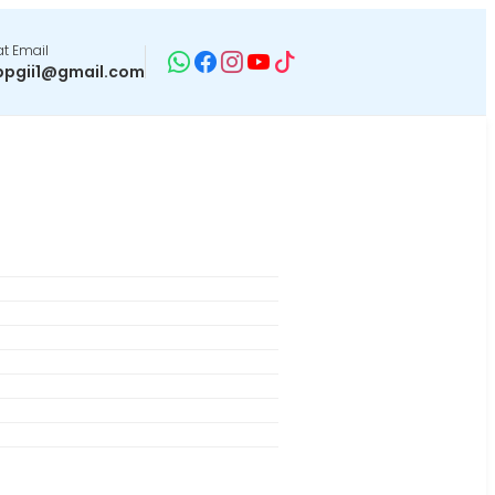
t Email
pgii1@gmail.com