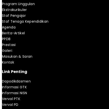
Program Unggulan
Ekstrakurikuler
Staf Pengajar
Staf Tenaga Kependidikan
Agenda
Berita-Artikel
PPDB
Prestasi
Galeri
Masukan & Saran
Kontak
Link Penting
Dapodikdasmen
Informasi GTK
Informasi NISN
Verval PTK
Verval PD