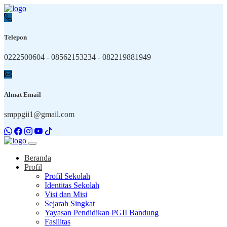
Telepon
0222500604 - 08562153234 - 082219881949
Almat Email
smppgii1@gmail.com
Beranda
Profil
Profil Sekolah
Identitas Sekolah
Visi dan Misi
Sejarah Singkat
Yayasan Pendidikan PGII Bandung
Fasilitas