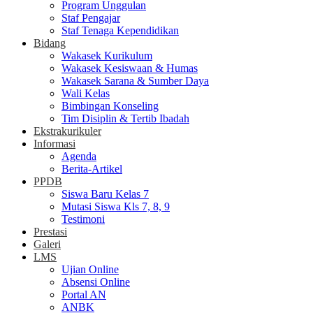
Program Unggulan
Staf Pengajar
Staf Tenaga Kependidikan
Bidang
Wakasek Kurikulum
Wakasek Kesiswaan & Humas
Wakasek Sarana & Sumber Daya
Wali Kelas
Bimbingan Konseling
Tim Disiplin & Tertib Ibadah
Ekstrakurikuler
Informasi
Agenda
Berita-Artikel
PPDB
Siswa Baru Kelas 7
Mutasi Siswa Kls 7, 8, 9
Testimoni
Prestasi
Galeri
LMS
Ujian Online
Absensi Online
Portal AN
ANBK