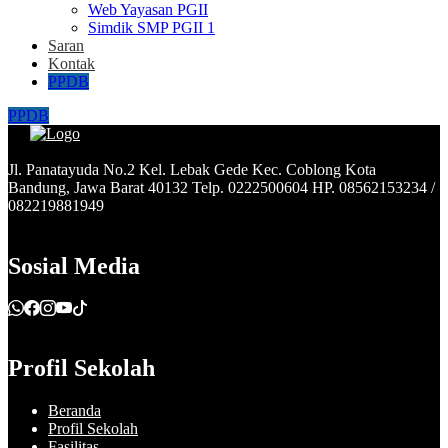
Web Yayasan PGII
Simdik SMP PGII 1
Saran
Kontak
PPDB
PPDB
Jl. Panatayuda No.2 Kel. Lebak Gede Kec. Coblong Kota
Bandung, Jawa Barat 40132 Telp. 0222500604 HP. 08562153234 /
082219881949
Sosial Media
Profil Sekolah
Beranda
Profil Sekolah
Fasilitas