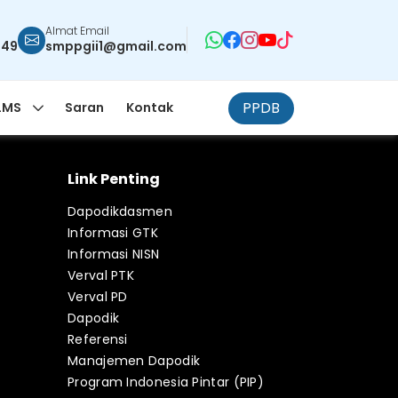
Almat Email
949
smppgii1@gmail.com
PPDB
LMS
Saran
Kontak
Link Penting
Dapodikdasmen
Informasi GTK
Informasi NISN
Verval PTK
Verval PD
Dapodik
Referensi
Manajemen Dapodik
Program Indonesia Pintar (PIP)