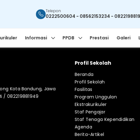
Telepon
0222500604 - 08562153234 - 082219881
urikuler
Informasi
PPDB
Prestasi
Galeri
Profil Sekolah
Beranda
Profil Sekolah
blong Kota Bandung, Jawa
Fasilitas
34 / 082219881949
Program Unggulan
Ekstrakurikuler
Staf Pengajar
Staf Tenaga Kependidikan
Agenda
Berita-Artikel