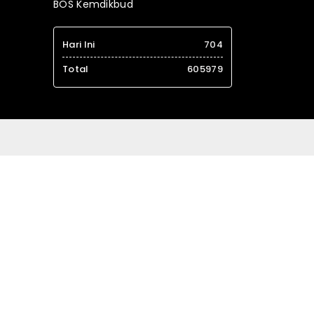
BOS Kemdikbud
Hari Ini
704
Total
605979