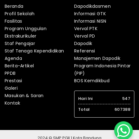
Beranda
Dapodikdasmen
Profil Sekolah
Informasi GTK
Fasilitas
Informasi NISN
Program Unggulan
Verval PTK
Ekstrakurikuler
Verval PD
Staf Pengajar
Dapodik
Staf Tenaga Kependidikan
Referensi
Agenda
Manajemen Dapodik
Berita-Artikel
Program Indonesia Pintar
PPDB
(PIP)
Prestasi
BOS Kemdikbud
Galeri
Masukan & Saran
Hari Ini
547
Kontak
Total
607388
2024 © SMP PGII 1 Kota Bandung