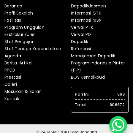
Beranda
Dapodikdasmen
Profil Sekolah
Informasi GTK
Fasilitas
Informasi NISN
Program Unggulan
Verval PTK
Ekstrakurikuler
Verval PD
Staf Pengajar
Dapodik
Staf Tenaga Kependidikan
Referensi
Agenda
Manajemen Dapodik
Berita-Artikel
Program Indonesia Pintar
PPDB
(PIP)
Prestasi
BOS Kemdikbud
Galeri
Masukan & Saran
Hari Ini
569
Kontak
Total
606672
2024 © SMP PGII 1 Kota Bandung