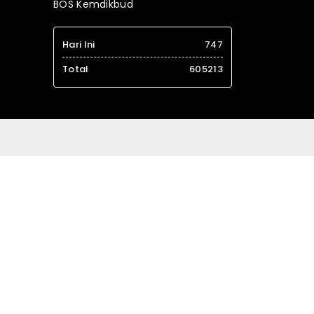
BOS Kemdikbud
Hari Ini
747
Total
605213