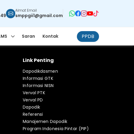
Almat Email
949
smppgii1@gmail.com
PPDB
LMS
Saran
Kontak
Link Penting
Dapodikdasmen
Informasi GTK
Informasi NISN
Verval PTK
Verval PD
Dapodik
Referensi
Manajemen Dapodik
Program Indonesia Pintar (PIP)