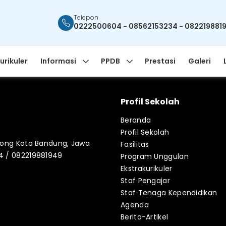
Telepon
0222500604 - 08562153234 - 082219881
urikuler
Informasi
PPDB
Prestasi
Galeri
Profil Sekolah
Beranda
Profil Sekolah
blong Kota Bandung, Jawa
Fasilitas
34 / 082219881949
Program Unggulan
Ekstrakurikuler
Staf Pengajar
Staf Tenaga Kependidikan
Agenda
Berita-Artikel