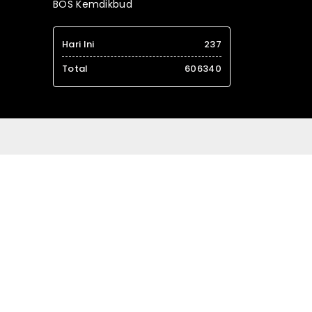
BOS Kemdikbud
Hari Ini
237
Total
606340