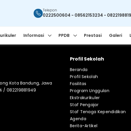
Telepon
0222500604 - 08562153234 - 082219881
urikuler
Informasi
PPDB
Prestasi
Galeri
Profil Sekolah
Beranda
Profil Sekolah
blong Kota Bandung, Jawa
Fasilitas
34 / 082219881949
Program Unggulan
Ekstrakurikuler
Staf Pengajar
Staf Tenaga Kependidikan
Agenda
Berita-Artikel