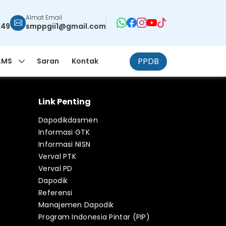
Almat Email
949
smppgii1@gmail.com
PPDB
LMS
Saran
Kontak
Link Penting
Dapodikdasmen
Informasi GTK
Informasi NISN
Verval PTK
Verval PD
Dapodik
Referensi
Manajemen Dapodik
Program Indonesia Pintar (PIP)