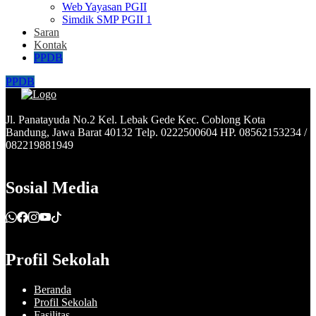
Web Yayasan PGII
Simdik SMP PGII 1
Saran
Kontak
PPDB
PPDB
Jl. Panatayuda No.2 Kel. Lebak Gede Kec. Coblong Kota
Bandung, Jawa Barat 40132 Telp. 0222500604 HP. 08562153234 /
082219881949
Sosial Media
Profil Sekolah
Beranda
Profil Sekolah
Fasilitas