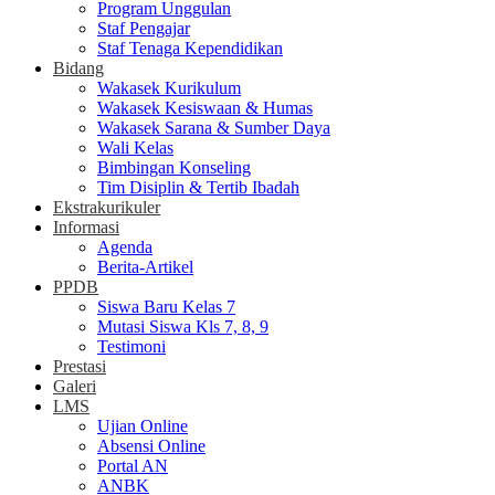
Program Unggulan
Staf Pengajar
Staf Tenaga Kependidikan
Bidang
Wakasek Kurikulum
Wakasek Kesiswaan & Humas
Wakasek Sarana & Sumber Daya
Wali Kelas
Bimbingan Konseling
Tim Disiplin & Tertib Ibadah
Ekstrakurikuler
Informasi
Agenda
Berita-Artikel
PPDB
Siswa Baru Kelas 7
Mutasi Siswa Kls 7, 8, 9
Testimoni
Prestasi
Galeri
LMS
Ujian Online
Absensi Online
Portal AN
ANBK