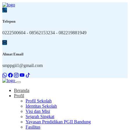
Telepon
0222500604 - 08562153234 - 082219881949
Almat Email
smppgii1@gmail.com
Beranda
Profil
Profil Sekolah
Identitas Sekolah
Visi dan Misi
Sejarah Singkat
Yayasan Pendidikan PGII Bandung
Fasilitas