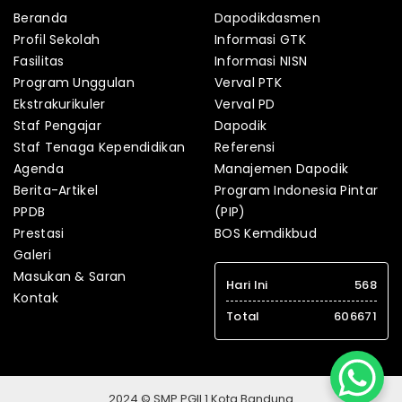
Beranda
Dapodikdasmen
Profil Sekolah
Informasi GTK
Fasilitas
Informasi NISN
Program Unggulan
Verval PTK
Ekstrakurikuler
Verval PD
Staf Pengajar
Dapodik
Staf Tenaga Kependidikan
Referensi
Agenda
Manajemen Dapodik
Berita-Artikel
Program Indonesia Pintar
PPDB
(PIP)
Prestasi
BOS Kemdikbud
Galeri
Masukan & Saran
Hari Ini
568
Kontak
Total
606671
2024 © SMP PGII 1 Kota Bandung