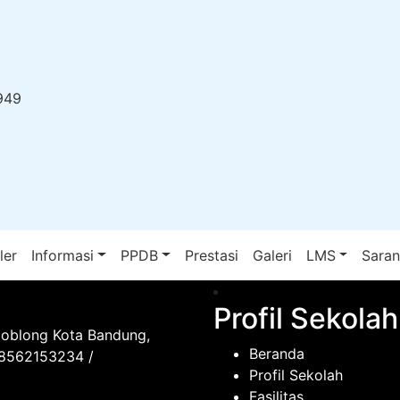
949
ler
Informasi
PPDB
Prestasi
Galeri
LMS
Sara
Profil Sekolah
Coblong Kota Bandung,
Beranda
08562153234 /
Profil Sekolah
Fasilitas