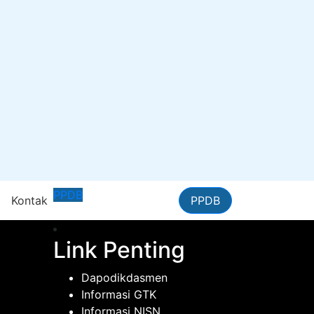
PPDB
n
Kontak
PPDB
Link Penting
Dapodikdasmen
Informasi GTK
Informasi NISN