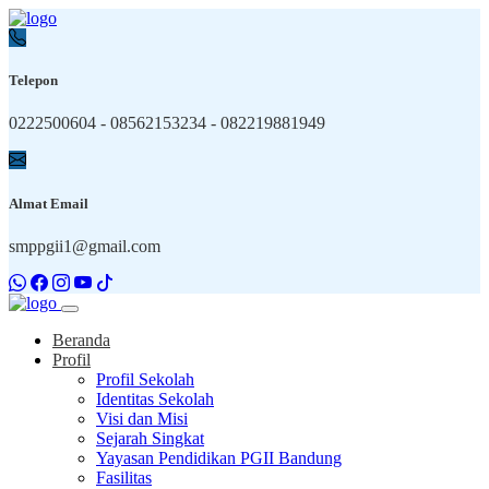
Telepon
0222500604 - 08562153234 - 082219881949
Almat Email
smppgii1@gmail.com
Beranda
Profil
Profil Sekolah
Identitas Sekolah
Visi dan Misi
Sejarah Singkat
Yayasan Pendidikan PGII Bandung
Fasilitas