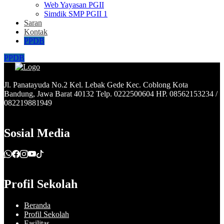
Web Yayasan PGII
Simdik SMP PGII 1
Saran
Kontak
PPDB
PPDB
Jl. Panatayuda No.2 Kel. Lebak Gede Kec. Coblong Kota
Bandung, Jawa Barat 40132 Telp. 0222500604 HP. 08562153234 /
082219881949
Sosial Media
Profil Sekolah
Beranda
Profil Sekolah
Fasilitas