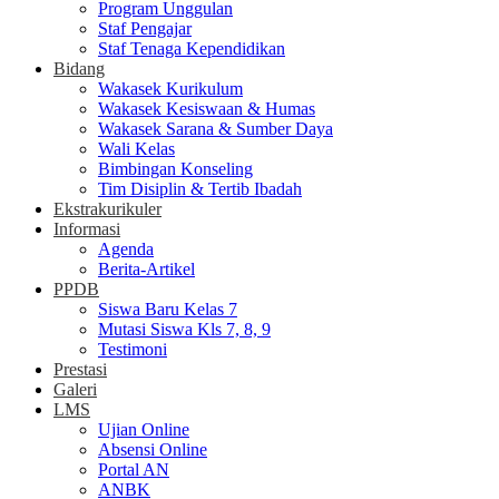
Program Unggulan
Staf Pengajar
Staf Tenaga Kependidikan
Bidang
Wakasek Kurikulum
Wakasek Kesiswaan & Humas
Wakasek Sarana & Sumber Daya
Wali Kelas
Bimbingan Konseling
Tim Disiplin & Tertib Ibadah
Ekstrakurikuler
Informasi
Agenda
Berita-Artikel
PPDB
Siswa Baru Kelas 7
Mutasi Siswa Kls 7, 8, 9
Testimoni
Prestasi
Galeri
LMS
Ujian Online
Absensi Online
Portal AN
ANBK