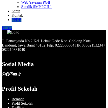
Web Yayasan PGII
Simdik SMP PGII 1
Saran
Kontak
PPDB
PPDB
Jl. Panatayuda No.2 Kel. Lebak Gede Kec. Coblong Kota
Bandung, Jawa Barat 40132 Telp. 0222500604 HP. 08562153234 /
082219881949
Sosial Media
Profil Sekolah
Beranda
Profil Sekolah
Fasilitas