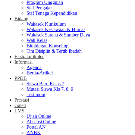
Program Unggulan
Staf Pengajar
Staf Tenaga Kependidikan
Bidang
Wakasek Kurikulum
Wakasek Kesiswaan & Humas
Wakasek Sarana & Sumber Daya
Wali Kelas
Bimbingan Konseling
Tim Disiplin & Tertib Ibadah
Ekstrakurikuler
Informasi
Agenda
Berita-Artikel
PPDB
Siswa Baru Kelas 7
Mutasi Siswa Kls 7, 8, 9
Testimoni
Prestasi
Galeri
LMS
Ujian Online
Absensi Online
Portal AN
ANBK