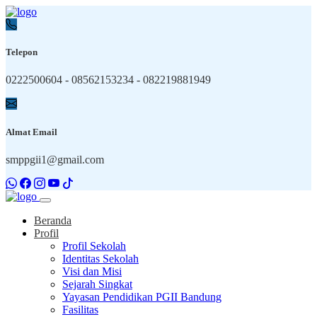
Telepon
0222500604 - 08562153234 - 082219881949
Almat Email
smppgii1@gmail.com
Beranda
Profil
Profil Sekolah
Identitas Sekolah
Visi dan Misi
Sejarah Singkat
Yayasan Pendidikan PGII Bandung
Fasilitas