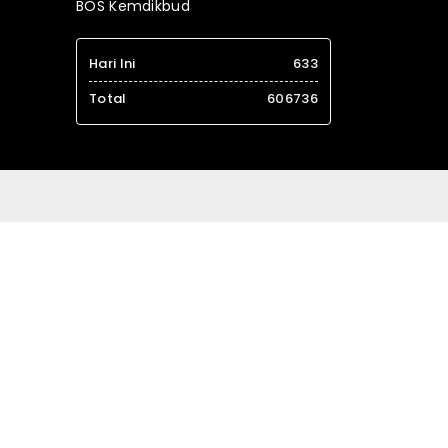
BOS Kemdikbud
Hari Ini
633
Total
606736