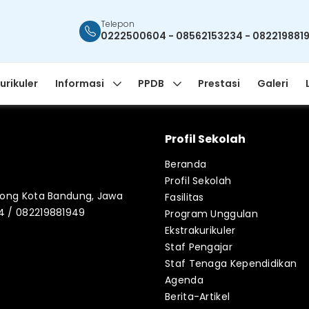
Telepon
0222500604 - 08562153234 - 082219881
urikuler
Informasi
PPDB
Prestasi
Galeri
Profil Sekolah
Beranda
Profil Sekolah
blong Kota Bandung, Jawa
Fasilitas
34 / 082219881949
Program Unggulan
Ekstrakurikuler
Staf Pengajar
Staf Tenaga Kependidikan
Agenda
Berita-Artikel