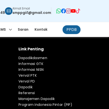
Almat Email
949
smppgii1@gmail.com
PPDB
LMS
Saran
Kontak
Link Penting
Dapodikdasmen
Informasi GTK
Informasi NISN
Verval PTK
Verval PD
Dapodik
Referensi
Manajemen Dapodik
Program Indonesia Pintar (PIP)