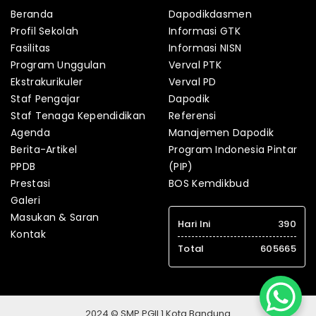
Beranda
Dapodikdasmen
Profil Sekolah
Informasi GTK
Fasilitas
Informasi NISN
Program Unggulan
Verval PTK
Ekstrakurikuler
Verval PD
Staf Pengajar
Dapodik
Staf Tenaga Kependidikan
Referensi
Agenda
Manajemen Dapodik
Berita-Artikel
Program Indonesia Pintar
PPDB
(PIP)
Prestasi
BOS Kemdikbud
Galeri
Masukan & Saran
Hari Ini
390
Kontak
Total
605665
2024 © SMP PGII 1 Kota Bandung