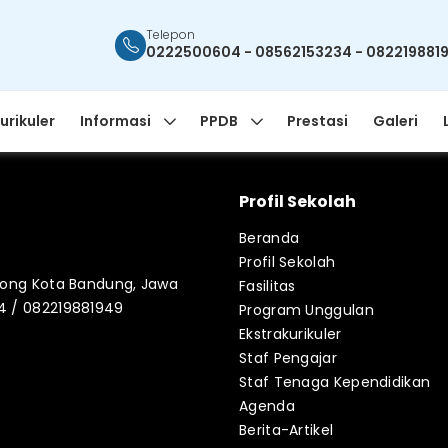
Telepon
0222500604 - 08562153234 - 082219881
urikuler
Informasi
PPDB
Prestasi
Galeri
Profil Sekolah
Beranda
Profil Sekolah
blong Kota Bandung, Jawa
Fasilitas
34 / 082219881949
Program Unggulan
Ekstrakurikuler
Staf Pengajar
Staf Tenaga Kependidikan
Agenda
Berita-Artikel