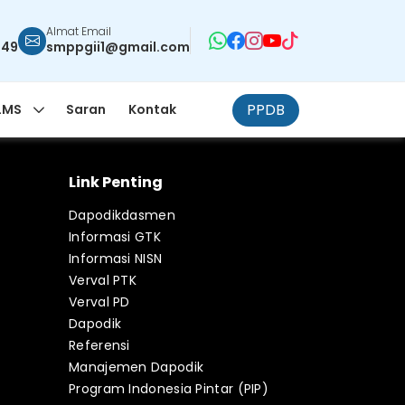
Almat Email
949
smppgii1@gmail.com
PPDB
LMS
Saran
Kontak
Link Penting
Dapodikdasmen
Informasi GTK
Informasi NISN
Verval PTK
Verval PD
Dapodik
Referensi
Manajemen Dapodik
Program Indonesia Pintar (PIP)