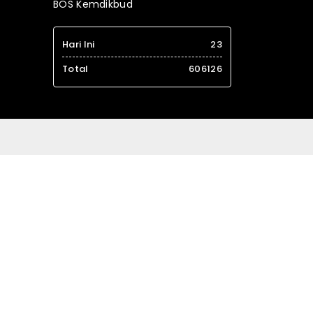
BOS Kemdikbud
Hari Ini
23
Total
606126