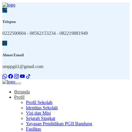
Telepon
0222500604 - 08562153234 - 082219881949
Almat Email
smppgii1@gmail.com
Beranda
Profil
Profil Sekolah
Identitas Sekolah
Visi dan Misi
Sejarah Singkat
Yayasan Pendidikan PGII Bandung
Fasilitas