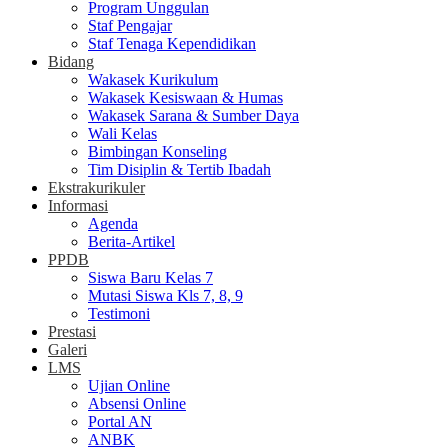
Program Unggulan
Staf Pengajar
Staf Tenaga Kependidikan
Bidang
Wakasek Kurikulum
Wakasek Kesiswaan & Humas
Wakasek Sarana & Sumber Daya
Wali Kelas
Bimbingan Konseling
Tim Disiplin & Tertib Ibadah
Ekstrakurikuler
Informasi
Agenda
Berita-Artikel
PPDB
Siswa Baru Kelas 7
Mutasi Siswa Kls 7, 8, 9
Testimoni
Prestasi
Galeri
LMS
Ujian Online
Absensi Online
Portal AN
ANBK