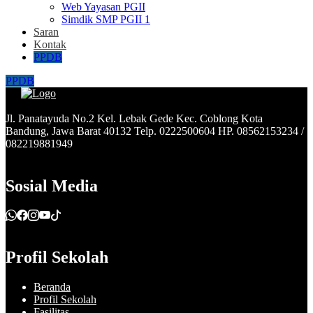
Web Yayasan PGII
Simdik SMP PGII 1
Saran
Kontak
PPDB
PPDB
Jl. Panatayuda No.2 Kel. Lebak Gede Kec. Coblong Kota
Bandung, Jawa Barat 40132 Telp. 0222500604 HP. 08562153234 /
082219881949
Sosial Media
Profil Sekolah
Beranda
Profil Sekolah
Fasilitas