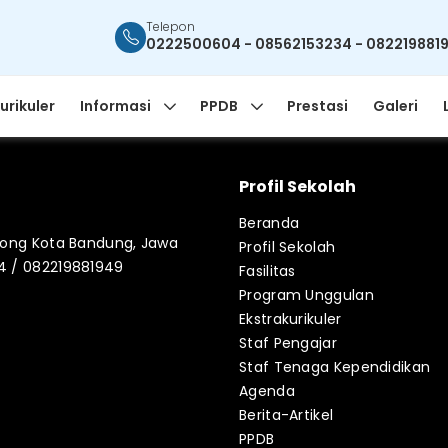
Telepon
0222500604 - 08562153234 - 082219881
urikuler
Informasi
PPDB
Prestasi
Galeri
Profil Sekolah
Beranda
blong Kota Bandung, Jawa
Profil Sekolah
34 / 082219881949
Fasilitas
Program Unggulan
Ekstrakurikuler
Staf Pengajar
Staf Tenaga Kependidikan
Agenda
Berita-Artikel
PPDB