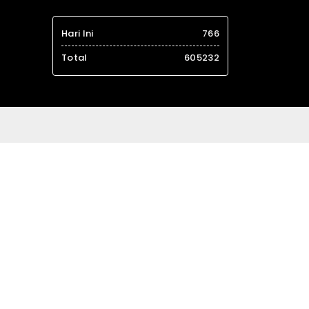
Hari Ini
766
Total
605232