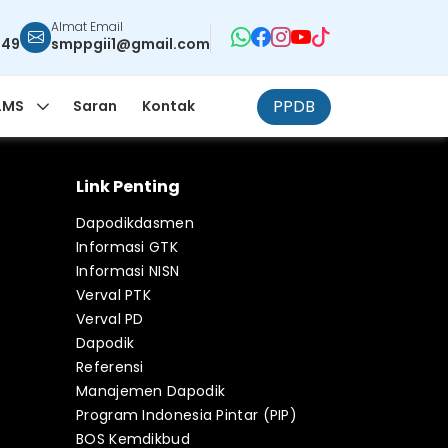
Almat Email
949
smppgii1@gmail.com
PPDB
LMS
Saran
Kontak
Link Penting
Dapodikdasmen
Informasi GTK
Informasi NISN
Verval PTK
Verval PD
Dapodik
Referensi
Manajemen Dapodik
Program Indonesia Pintar (PIP)
BOS Kemdikbud