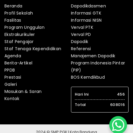
Beranda
Dapodikdasmen
Profil Sekolah
Informasi GTK
Fasilitas
Informasi NISN
Program Unggulan
Verval PTK
Ekstrakurikuler
Verval PD
Staf Pengajar
Dapodik
Staf Tenaga Kependidikan
Referensi
Agenda
Manajemen Dapodik
Berita-Artikel
Program Indonesia Pintar
PPDB
(PIP)
Prestasi
BOS Kemdikbud
Galeri
Masukan & Saran
Hari Ini
456
Kontak
Total
608016
2024 © SMP PGII 1 Kota Bandung