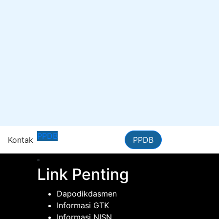
PPDB
n
Kontak
PPDB
Link Penting
Dapodikdasmen
Informasi GTK
Informasi NISN