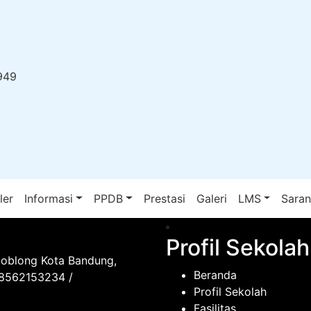
949
ler
Informasi
PPDB
Prestasi
Galeri
LMS
Sara
Profil Sekolah
Coblong Kota Bandung,
Beranda
08562153234 /
Profil Sekolah
Fasilitas