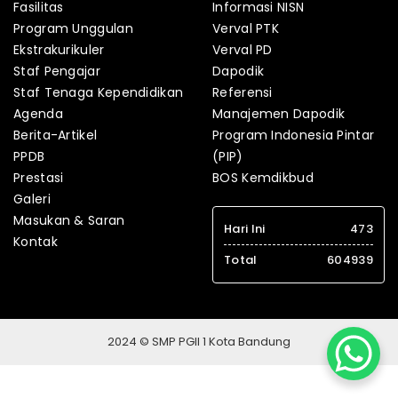
Fasilitas
Informasi NISN
Program Unggulan
Verval PTK
Ekstrakurikuler
Verval PD
Staf Pengajar
Dapodik
Staf Tenaga Kependidikan
Referensi
Agenda
Manajemen Dapodik
Berita-Artikel
Program Indonesia Pintar
PPDB
(PIP)
Prestasi
BOS Kemdikbud
Galeri
Masukan & Saran
Hari Ini
473
Kontak
Total
604939
2024 © SMP PGII 1 Kota Bandung