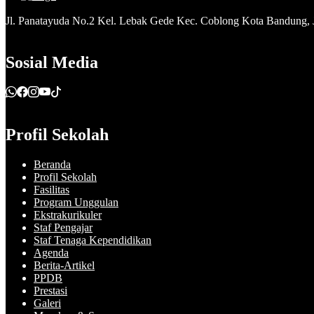
Jl. Panatayuda No.2 Kel. Lebak Gede Kec. Coblong Kota Bandung,
Sosial Media
Profil Sekolah
Beranda
Profil Sekolah
Fasilitas
Program Unggulan
Ekstrakurikuler
Staf Pengajar
Staf Tenaga Kependidikan
Agenda
Berita-Artikel
PPDB
Prestasi
Galeri