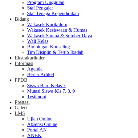
Program Unggulan
Staf Pengajar
Staf Tenaga Kependidikan
Bidang
Wakasek Kurikulum
Wakasek Kesiswaan & Humas
Wakasek Sarana & Sumber Daya
Wali Kelas
Bimbingan Konseling
Tim Disiplin & Tertib Ibadah
Ekstrakurikuler
Informasi
Agenda
Berita-Artikel
PPDB
Siswa Baru Kelas 7
Mutasi Siswa Kls 7, 8, 9
Testimoni
Prestasi
Galeri
LMS
Ujian Online
Absensi Online
Portal AN
ANBK