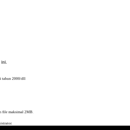
ini.
i tahun 2000/dll
n file maksimal 2MB.
strator.