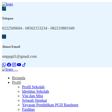
Telepon
0222500604 - 08562153234 - 082219881949
Almat Email
smppgii1@gmail.com
Beranda
Profil
Profil Sekolah
Identitas Sekolah
Visi dan Misi
Sejarah Singkat
Yayasan Pendidikan PGII Bandung
Fasilitas