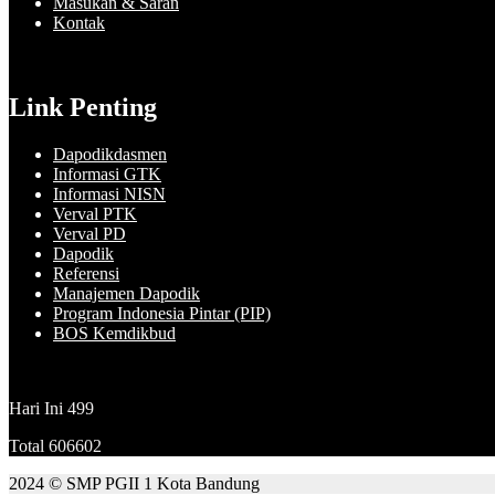
Masukan & Saran
Kontak
Link Penting
Dapodikdasmen
Informasi GTK
Informasi NISN
Verval PTK
Verval PD
Dapodik
Referensi
Manajemen Dapodik
Program Indonesia Pintar (PIP)
BOS Kemdikbud
Hari Ini
499
Total
606602
2024 © SMP PGII 1 Kota Bandung