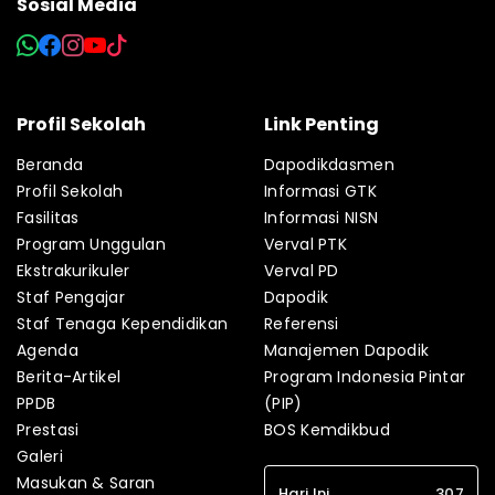
Sosial Media
Profil Sekolah
Link Penting
Beranda
Dapodikdasmen
Profil Sekolah
Informasi GTK
Fasilitas
Informasi NISN
Program Unggulan
Verval PTK
Ekstrakurikuler
Verval PD
Staf Pengajar
Dapodik
Staf Tenaga Kependidikan
Referensi
Agenda
Manajemen Dapodik
Berita-Artikel
Program Indonesia Pintar
PPDB
(PIP)
Prestasi
BOS Kemdikbud
Galeri
Masukan & Saran
Hari Ini
307