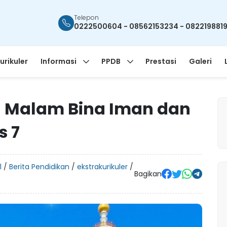
Telepon
0222500604 - 08562153234 - 082219881
urikuler
Informasi
PPDB
Prestasi
Galeri
an Malam Bina Iman dan
s 7
l
/
Berita Pendidikan
/
ekstrakurikuler
/
Bagikan