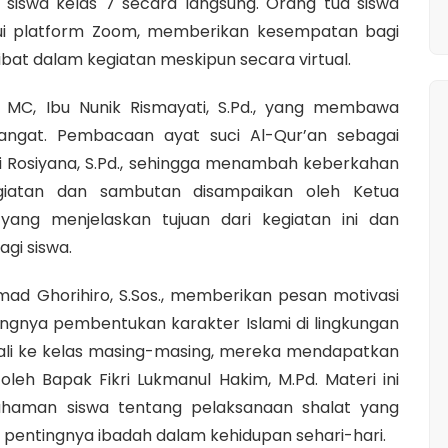
h siswa kelas 7 secara langsung. Orang tua siswa
alui platform Zoom, memberikan kesempatan bagi
bat dalam kegiatan meskipun secara virtual.
MC, Ibu Nunik Rismayati, S.Pd., yang membawa
ngat. Pembacaan ayat suci Al-Qur’an sebagai
i Rosiyana, S.Pd., sehingga menambah keberkahan
giatan dan sambutan disampaikan oleh Ketua
 yang menjelaskan tujuan dari kegiatan ini dan
gi siswa.
mad Ghorihiro, S.Sos., memberikan pesan motivasi
gnya pembentukan karakter Islami di lingkungan
ali ke kelas masing-masing, mereka mendapatkan
oleh Bapak Fikri Lukmanul Hakim, M.Pd. Materi ini
aman siswa tentang pelaksanaan shalat yang
pentingnya ibadah dalam kehidupan sehari-hari.