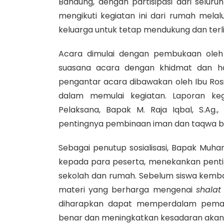
Bandung, dengan partisipasi dari seluru
mengikuti kegiatan ini dari rumah mel
keluarga untuk tetap mendukung dan terli
Acara dimulai dengan pembukaan oleh 
suasana acara dengan khidmat dan ha
pengantar acara dibawakan oleh Ibu Ros
dalam memulai kegiatan. Laporan ke
Pelaksana, Bapak M. Raja Iqbal, S.Ag.,
pentingnya pembinaan iman dan taqwa ba
Sebagai penutup sosialisasi, Bapak Muha
kepada para peserta, menekankan pentin
sekolah dan rumah. Sebelum siswa kemb
materi yang berharga mengenai
shalat
diharapkan dapat memperdalam pemah
benar dan meningkatkan kesadaran akan 