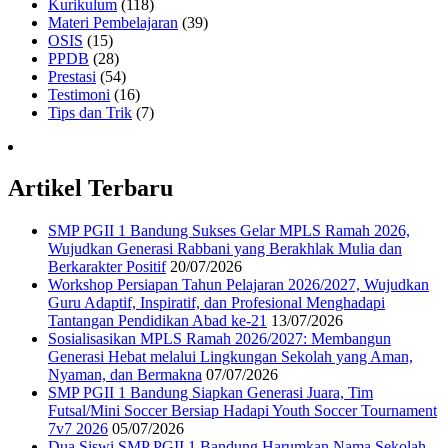
Kurikulum
(118)
Materi Pembelajaran
(39)
OSIS
(15)
PPDB
(28)
Prestasi
(54)
Testimoni
(16)
Tips dan Trik
(7)
Artikel Terbaru
SMP PGII 1 Bandung Sukses Gelar MPLS Ramah 2026,
Wujudkan Generasi Rabbani yang Berakhlak Mulia dan
Berkarakter Positif
20/07/2026
Workshop Persiapan Tahun Pelajaran 2026/2027, Wujudkan
Guru Adaptif, Inspiratif, dan Profesional Menghadapi
Tantangan Pendidikan Abad ke-21
13/07/2026
Sosialisasikan MPLS Ramah 2026/2027: Membangun
Generasi Hebat melalui Lingkungan Sekolah yang Aman,
Nyaman, dan Bermakna
07/07/2026
SMP PGII 1 Bandung Siapkan Generasi Juara, Tim
Futsal/Mini Soccer Bersiap Hadapi Youth Soccer Tournament
7v7 2026
05/07/2026
Dua Siswi SMP PGII 1 Bandung Harumkan Nama Sekolah