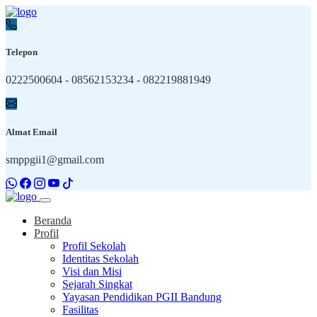
Telepon
0222500604 - 08562153234 - 082219881949
Almat Email
smppgii1@gmail.com
Beranda
Profil
Profil Sekolah
Identitas Sekolah
Visi dan Misi
Sejarah Singkat
Yayasan Pendidikan PGII Bandung
Fasilitas