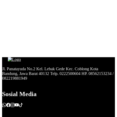
Jl. Panatayuda No.2 Kel. Lebak Gede Kec. Coblong Kota
Bandung, Jawa Barat 40132 Telp. 0222500604 HP. 08562153234 /
082219881949
Sosial Media