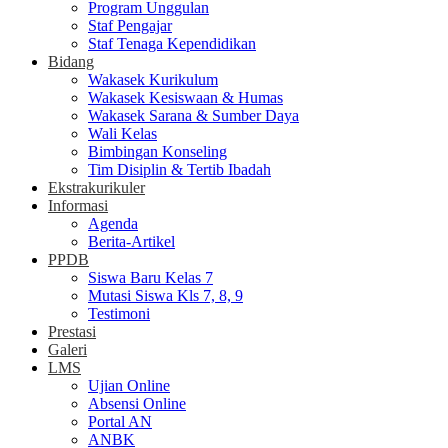
Program Unggulan
Staf Pengajar
Staf Tenaga Kependidikan
Bidang
Wakasek Kurikulum
Wakasek Kesiswaan & Humas
Wakasek Sarana & Sumber Daya
Wali Kelas
Bimbingan Konseling
Tim Disiplin & Tertib Ibadah
Ekstrakurikuler
Informasi
Agenda
Berita-Artikel
PPDB
Siswa Baru Kelas 7
Mutasi Siswa Kls 7, 8, 9
Testimoni
Prestasi
Galeri
LMS
Ujian Online
Absensi Online
Portal AN
ANBK