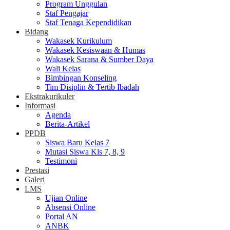
Program Unggulan
Staf Pengajar
Staf Tenaga Kependidikan
Bidang
Wakasek Kurikulum
Wakasek Kesiswaan & Humas
Wakasek Sarana & Sumber Daya
Wali Kelas
Bimbingan Konseling
Tim Disiplin & Tertib Ibadah
Ekstrakurikuler
Informasi
Agenda
Berita-Artikel
PPDB
Siswa Baru Kelas 7
Mutasi Siswa Kls 7, 8, 9
Testimoni
Prestasi
Galeri
LMS
Ujian Online
Absensi Online
Portal AN
ANBK