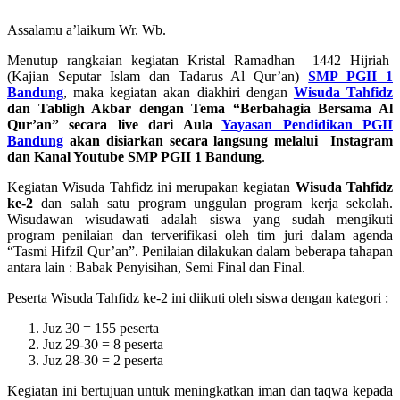
Assalamu a’laikum Wr. Wb.
Menutup rangkaian kegiatan Kristal Ramadhan 1442 Hijriah
(Kajian Seputar Islam dan Tadarus Al Qur’an)
SMP PGII 1
Bandung
, maka kegiatan akan diakhiri dengan
Wisuda Tahfidz
dan Tabligh Akbar dengan Tema “Berbahagia Bersama Al
Qur’an” secara live dari Aula
Yayasan Pendidikan PGII
Bandung
akan disiarkan secara langsung melalui Instagram
dan Kanal Youtube SMP PGII 1 Bandung
.
Kegiatan Wisuda Tahfidz ini merupakan kegiatan
Wisuda Tahfidz
ke-2
dan salah satu program unggulan program kerja sekolah.
Wisudawan wisudawati adalah siswa yang sudah mengikuti
program penilaian dan terverifikasi oleh tim juri dalam agenda
“Tasmi Hifzil Qur’an”. Penilaian dilakukan dalam beberapa tahapan
antara lain : Babak Penyisihan, Semi Final dan Final.
Peserta Wisuda Tahfidz ke-2 ini diikuti oleh siswa dengan kategori :
Juz 30 = 155 peserta
Juz 29-30 = 8 peserta
Juz 28-30 = 2 peserta
Kegiatan ini bertujuan untuk meningkatkan iman dan taqwa kepada