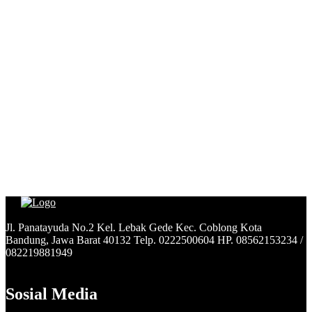
Jl. Panatayuda No.2 Kel. Lebak Gede Kec. Coblong Kota
Bandung, Jawa Barat 40132 Telp. 0222500604 HP. 08562153234 /
082219881949
Sosial Media