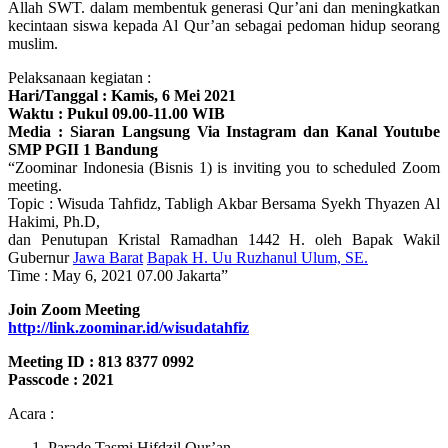
Allah SWT. dalam membentuk generasi Qur’ani dan meningkatkan
kecintaan siswa kepada Al Qur’an sebagai pedoman hidup seorang
muslim.
Pelaksanaan kegiatan :
Hari/Tanggal : Kamis, 6 Mei 2021
Waktu : Pukul 09.00-11.00 WIB
Media : Siaran Langsung Via Instagram dan Kanal Youtube
SMP PGII 1 Bandung
“Zoominar Indonesia (Bisnis 1) is inviting you to scheduled Zoom
meeting.
Topic : Wisuda Tahfidz, Tabligh Akbar Bersama Syekh Thyazen Al
Hakimi, Ph.D,
dan Penutupan Kristal Ramadhan 1442 H. oleh Bapak Wakil
Gubernur
Jawa Barat
Bapak H. Uu Ruzhanul Ulum, SE.
Time : May 6, 2021 07.00 Jakarta”
Join Zoom Meeting
http://link.zoominar.id/wisudatahfiz
Meeting ID : 813 8377 0992
Passcode : 2021
Acara :
Parade Tasmi Hifdzil Qur’an