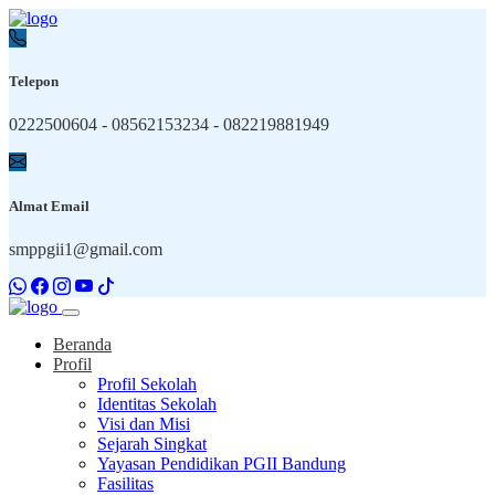
Telepon
0222500604 - 08562153234 - 082219881949
Almat Email
smppgii1@gmail.com
Beranda
Profil
Profil Sekolah
Identitas Sekolah
Visi dan Misi
Sejarah Singkat
Yayasan Pendidikan PGII Bandung
Fasilitas