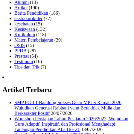
Alumni
(13)
Artikel
(190)
Berita Pendidikan
(186)
ekstrakurikuler
(77)
kesehatan
(15)
Kesiswaan
(132)
Kurikulum
(118)
Materi Pembelajaran
(39)
OSIS
(15)
PPDB
(28)
Prestasi
(54)
Testimoni
(16)
Tips dan Trik
(7)
Artikel Terbaru
SMP PGII 1 Bandung Sukses Gelar MPLS Ramah 2026,
Wujudkan Generasi Rabbani yang Berakhlak Mulia dan
Berkarakter Positif
20/07/2026
Workshop Persiapan Tahun Pelajaran 2026/2027, Wujudkan
Guru Adaptif, Inspiratif, dan Profesional Menghadapi
Tantangan Pendidikan Abad ke-21
13/07/2026