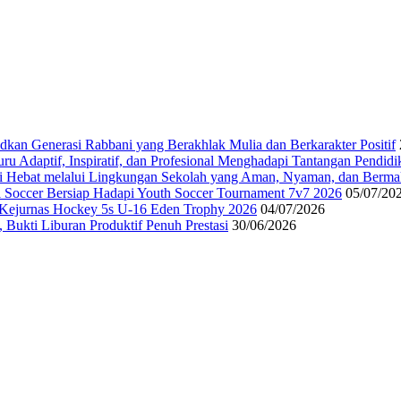
n Generasi Rabbani yang Berakhlak Mulia dan Berkarakter Positif
u Adaptif, Inspiratif, dan Profesional Menghadapi Tantangan Pendid
 Hebat melalui Lingkungan Sekolah yang Aman, Nyaman, dan Berm
i Soccer Bersiap Hadapi Youth Soccer Tournament 7v7 2026
05/07/20
Kejurnas Hockey 5s U-16 Eden Trophy 2026
04/07/2026
Bukti Liburan Produktif Penuh Prestasi
30/06/2026