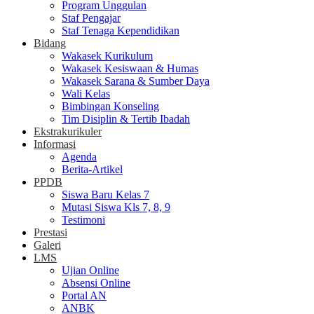
Program Unggulan
Staf Pengajar
Staf Tenaga Kependidikan
Bidang
Wakasek Kurikulum
Wakasek Kesiswaan & Humas
Wakasek Sarana & Sumber Daya
Wali Kelas
Bimbingan Konseling
Tim Disiplin & Tertib Ibadah
Ekstrakurikuler
Informasi
Agenda
Berita-Artikel
PPDB
Siswa Baru Kelas 7
Mutasi Siswa Kls 7, 8, 9
Testimoni
Prestasi
Galeri
LMS
Ujian Online
Absensi Online
Portal AN
ANBK