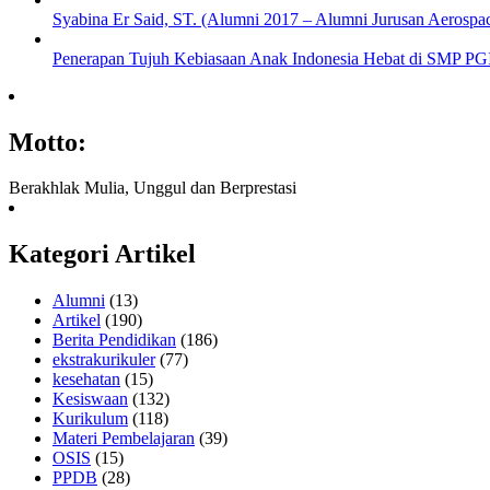
Syabina Er Said, ST. (Alumni 2017 – Alumni Jurusan Aerospa
Penerapan Tujuh Kebiasaan Anak Indonesia Hebat di SMP PGI
Motto:
Berakhlak Mulia, Unggul dan Berprestasi
Kategori Artikel
Alumni
(13)
Artikel
(190)
Berita Pendidikan
(186)
ekstrakurikuler
(77)
kesehatan
(15)
Kesiswaan
(132)
Kurikulum
(118)
Materi Pembelajaran
(39)
OSIS
(15)
PPDB
(28)