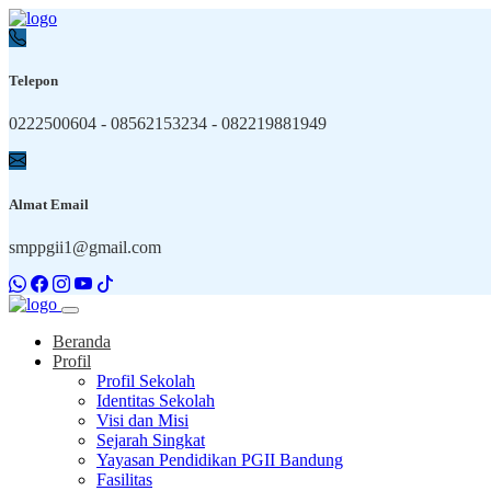
Telepon
0222500604 - 08562153234 - 082219881949
Almat Email
smppgii1@gmail.com
Beranda
Profil
Profil Sekolah
Identitas Sekolah
Visi dan Misi
Sejarah Singkat
Yayasan Pendidikan PGII Bandung
Fasilitas