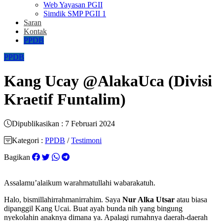
Web Yayasan PGII
Simdik SMP PGII 1
Saran
Kontak
PPDB
PPDB
Kang Ucay @AlakaUca (Divisi
Kraetif Funtalim)
Dipublikasikan : 7 Februari 2024
Kategori :
PPDB
/
Testimoni
Bagikan
Assalamu’alaikum warahmatullahi wabarakatuh.
Halo, bismillahirrahmanirrahim. Saya
Nur Alka Utsar
atau biasa
dipanggil Kang Ucai. Buat ayah bunda nih yang bingung
nyekolahin anaknya dimana ya. Apalagi rumahnya daerah-daerah