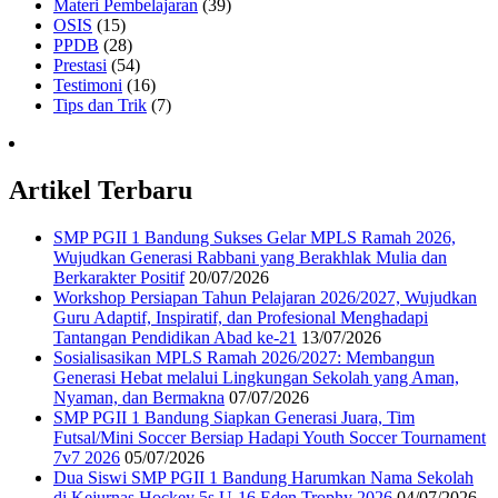
Materi Pembelajaran
(39)
OSIS
(15)
PPDB
(28)
Prestasi
(54)
Testimoni
(16)
Tips dan Trik
(7)
Artikel Terbaru
SMP PGII 1 Bandung Sukses Gelar MPLS Ramah 2026,
Wujudkan Generasi Rabbani yang Berakhlak Mulia dan
Berkarakter Positif
20/07/2026
Workshop Persiapan Tahun Pelajaran 2026/2027, Wujudkan
Guru Adaptif, Inspiratif, dan Profesional Menghadapi
Tantangan Pendidikan Abad ke-21
13/07/2026
Sosialisasikan MPLS Ramah 2026/2027: Membangun
Generasi Hebat melalui Lingkungan Sekolah yang Aman,
Nyaman, dan Bermakna
07/07/2026
SMP PGII 1 Bandung Siapkan Generasi Juara, Tim
Futsal/Mini Soccer Bersiap Hadapi Youth Soccer Tournament
7v7 2026
05/07/2026
Dua Siswi SMP PGII 1 Bandung Harumkan Nama Sekolah
di Kejurnas Hockey 5s U-16 Eden Trophy 2026
04/07/2026