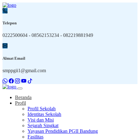
Telepon
0222500604 - 08562153234 - 082219881949
Almat Email
smppgii1@gmail.com
Beranda
Profil
Profil Sekolah
Identitas Sekolah
Visi dan Misi
Sejarah Singkat
Yayasan Pendidikan PGII Bandung
Fasilitas