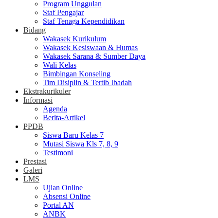
Program Unggulan
Staf Pengajar
Staf Tenaga Kependidikan
Bidang
Wakasek Kurikulum
Wakasek Kesiswaan & Humas
Wakasek Sarana & Sumber Daya
Wali Kelas
Bimbingan Konseling
Tim Disiplin & Tertib Ibadah
Ekstrakurikuler
Informasi
Agenda
Berita-Artikel
PPDB
Siswa Baru Kelas 7
Mutasi Siswa Kls 7, 8, 9
Testimoni
Prestasi
Galeri
LMS
Ujian Online
Absensi Online
Portal AN
ANBK