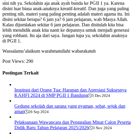
sini nih ya. Sekolahin aja anak ayah bunda ke PGII 1 ya. Karena
disini luar biasa anak-anaknya kreatif-kreatif. Dan juga yang paling
penting nih, materi yang paling penting adalah materi agama itu. Ini
disini sekitar berapa? 6 jam ya? 6 jam pelajaran, wah Masya Allah.
Kalau dijumlakan sekitar 6 jam pelajaran. Dan disitulah kita bisa
lebih mendidik anak kita nanti ke depannya untuk menjadi generasi
yang robhani. Itu aja dari saya. Jangan lupa ya, sekolahin anaknya
di PGII 1.
Wassalamu’alaikum warahmatullahi wabarakatuh
Post Views:
290
Postingan Terkait
Inspirasi dari Orang Tua: Harapan dan Apresiasi Suksesnya
KAHFI 2024 di SMP PGII 1 Bandung
5 Des 2024
Gedung sekolah dan sarana yang nyaman, sehat, sejuk dan
aman
26 Sep 2024
Pelaksanaan Wawancara dan Penggalian Minat Calon Peserta
Didik Baru Tahun Pelajaran 2025/2026
3 Nov 2024