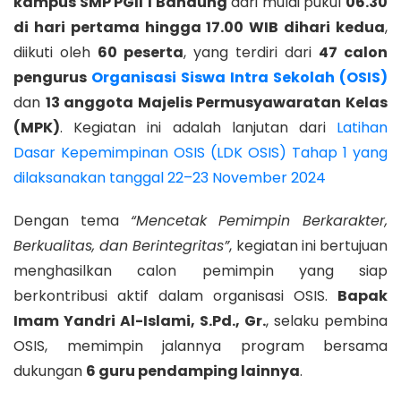
kampus SMP PGII 1 Bandung
dari mulai pukul
06.30
di hari pertama hingga 17.00 WIB dihari kedua
,
diikuti oleh
60 peserta
, yang terdiri dari
47 calon
pengurus
Organisasi Siswa Intra Sekolah (OSIS)
dan
13 anggota Majelis Permusyawaratan Kelas
(MPK)
. Kegiatan ini adalah lanjutan dari
Latihan
Dasar Kepemimpinan OSIS (LDK OSIS) Tahap 1 yang
dilaksanakan tanggal 22–23 November 2024
Dengan tema
“Mencetak Pemimpin Berkarakter,
Berkualitas, dan Berintegritas”
, kegiatan ini bertujuan
menghasilkan calon pemimpin yang siap
berkontribusi aktif dalam organisasi OSIS.
Bapak
Imam Yandri Al-Islami, S.Pd., Gr.
, selaku pembina
OSIS, memimpin jalannya program bersama
dukungan
6 guru pendamping lainnya
.