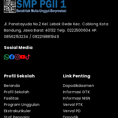
Jl. Panatayuda No.2 Kel. Lebak Gede Kec. Coblong Kota
Bandung, Jawa Barat 40132 Telp. 0222500604 HP.
08562153234 / 082219881949
Sosial Media
Profil Sekolah
Link Penting
Beranda
Dapodikdasmen
Profil Sekolah
Informasi GTK
Fasilitas
Informasi NISN
Program Unggulan
Verval PTK
Ekstrakurikuler
Verval PD
Staf Pengajar
Dapodik