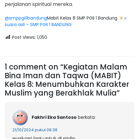
perjalanan spiritual mereka.
@smppgii1bandung
Mabit Kelas 8 SMP PGII 1 Bandung
♬
suara asli – SMP PGII 1 BANDUNG
Post Views:
1,050
1 comment on “Kegiatan Malam
Bina Iman dan Taqwa (MABIT)
Kelas 8: Menumbuhkan Karakter
Muslim yang Berakhlak Mulia”
Fakhri Eka Santoso
berkata:
21/10/2024 pukul 08:38
evaluasi lagi untuk di siplin