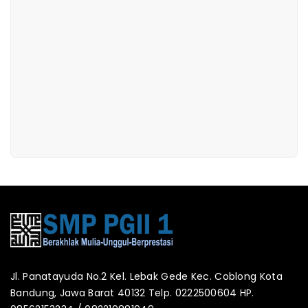
Jl. Panatayuda No.2 Kel. Lebak Gede Kec. Coblong Kota
Bandung, Jawa Barat 40132 Telp. 0222500604 HP.