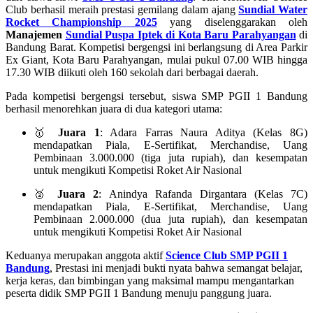
Club berhasil meraih prestasi gemilang dalam ajang
Sundial Water
Rocket Championship 2025
yang diselenggarakan oleh
Manajemen
Sundial Puspa Iptek di Kota Baru Parahyangan
di
Bandung Barat. Kompetisi bergengsi ini berlangsung di Area Parkir
Ex Giant, Kota Baru Parahyangan, mulai pukul 07.00 WIB hingga
17.30 WIB diikuti oleh 160 sekolah dari berbagai daerah.
Pada kompetisi bergengsi tersebut, siswa SMP PGII 1 Bandung
berhasil menorehkan juara di dua kategori utama:
🥇
Juara 1
: Adara Farras Naura Aditya (Kelas 8G)
mendapatkan Piala, E-Sertifikat, Merchandise, Uang
Pembinaan 3.000.000 (tiga juta rupiah), dan kesempatan
untuk mengikuti Kompetisi Roket Air Nasional
🥈
Juara 2
: Anindya Rafanda Dirgantara (Kelas 7C)
mendapatkan Piala, E-Sertifikat, Merchandise, Uang
Pembinaan 2.000.000 (dua juta rupiah), dan kesempatan
untuk mengikuti Kompetisi Roket Air Nasional
Keduanya merupakan anggota aktif
Science Club SMP PGII 1
Bandung
, Prestasi ini menjadi bukti nyata bahwa semangat belajar,
kerja keras, dan bimbingan yang maksimal mampu mengantarkan
peserta didik SMP PGII 1 Bandung menuju panggung juara.