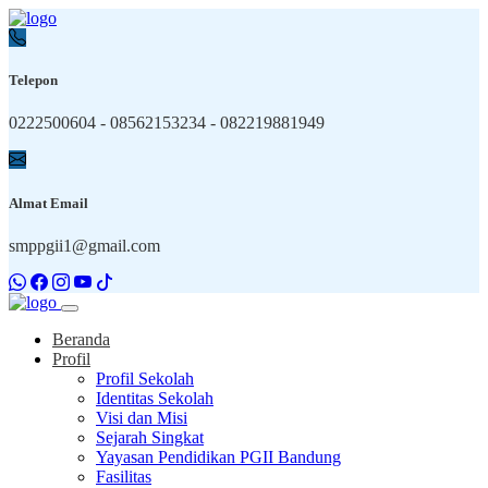
Telepon
0222500604 - 08562153234 - 082219881949
Almat Email
smppgii1@gmail.com
Beranda
Profil
Profil Sekolah
Identitas Sekolah
Visi dan Misi
Sejarah Singkat
Yayasan Pendidikan PGII Bandung
Fasilitas