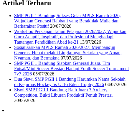
Artikel Terbaru
SMP PGII 1 Bandung Sukses Gelar MPLS Ramah 2026,
Wujudkan Generasi Rabbani yang Berakhlak Mulia dan
Berkarakter Positif
20/07/2026
Workshop Persiapan Tahun Pelajaran 2026/2027, Wujudkan
Guru Adaptif, Inspiratif, dan Profesional Menghadapi
Tantangan Pendidikan Abad ke-21
13/07/2026
Sosialisasikan MPLS Ramah 2026/2027: Membangun
Generasi Hebat melalui Lingkungan Sekolah yang Aman,
Nyaman, dan Bermakna
07/07/2026
SMP PGII 1 Bandung Siapkan Generasi Juara, Tim
Futsal/Mini Soccer Bersiap Hadapi Youth Soccer Tournament
7v7 2026
05/07/2026
Dua Siswi SMP PGII 1 Bandung Harumkan Nama Sekolah
di Kejurnas Hockey 5s U-16 Eden Trophy 2026
04/07/2026
Siswi SMP PGII 1 Bandung Raih Juara 3 Archery
Competition, Bukti Liburan Produktif Penuh Prestasi
30/06/2026