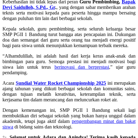
Keberhasilan ini tidak lepas dari peran
Guru Pembimbing,
Bapak
Devi Saidulloh, S.Pd., Gr
.
, yang dengan sabar memberikan arahan
teknis serta motivasi kepada para peserta hingga mampu bersaing
dengan puluhan tim lain dari berbagai sekolah.
Kepala sekolah, guru pembimbing, serta seluruh keluarga besar
SMP PGII 1 Bandung turut bangga atas pencapaian ini. Dukungan
doa dan semangat dari guru serta orang tua menjadi energi positif
bagi para siswa untuk menunjukkan kemampuan terbaik mereka.
“Alhamdulillah, ini adalah hasil dari kerja keras anak-anak dan
bimbingan para guru. Semoga prestasi ini menjadi motivasi bagi
siswa lain untuk terus
berinovasi dan berprestasi
,” ujar guru
pendamping.
Acara
Sundial Water Rocket Championship 2025
ini merupakan
ajang tahunan yang diikuti berbagai sekolah dan komunitas sains,
dengan tujuan melatih kreativitas, keterampilan teknik, serta
kerjasama tim dalam merancang dan meluncurkan roket air.
Dengan kemenangan ini, SMP PGII 1 Bandung sekali lagi
membuktikan diri sebagai sekolah yang bukan hanya unggul dalam
akademik, tetapi juga aktif dalam
pengembangan minat dan bakat
siswa
di bidang sains dan teknologi.
✨
Selamat untuk Adara dan Anindya! Terima kasih kepada