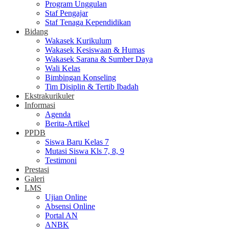
Program Unggulan
Staf Pengajar
Staf Tenaga Kependidikan
Bidang
Wakasek Kurikulum
Wakasek Kesiswaan & Humas
Wakasek Sarana & Sumber Daya
Wali Kelas
Bimbingan Konseling
Tim Disiplin & Tertib Ibadah
Ekstrakurikuler
Informasi
Agenda
Berita-Artikel
PPDB
Siswa Baru Kelas 7
Mutasi Siswa Kls 7, 8, 9
Testimoni
Prestasi
Galeri
LMS
Ujian Online
Absensi Online
Portal AN
ANBK