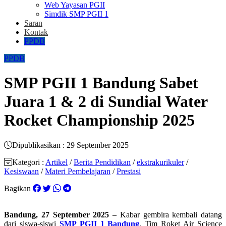
Web Yayasan PGII
Simdik SMP PGII 1
Saran
Kontak
PPDB
PPDB
SMP PGII 1 Bandung Sabet
Juara 1 & 2 di Sundial Water
Rocket Championship 2025
Dipublikasikan : 29 September 2025
Kategori :
Artikel
/
Berita Pendidikan
/
ekstrakurikuler
/
Kesiswaan
/
Materi Pembelajaran
/
Prestasi
Bagikan
Bandung, 27 September 2025
– Kabar gembira kembali datang
dari siswa-siswi
SMP PGII 1 Bandung
. Tim Roket Air Science