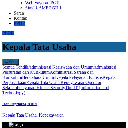
Web Yayasan PGII
Simdik SMP PGII 1
Saran
Kontak
PPDB
PPDB
Kepala Tata Usaha
Filter
Semua Tendik
Administrasi Kesiswaan dan Umum
Administrasi
Persuratan dan Kurikulum
Administrasi Sarana dan
Kurikulum
Bendahara Umum
Kepala Pelayanan Khusus
Kepala
Perpustakaan
Kepala Tata Usaha
Kepegawaian
Operator
Sekolah
Pelayanan Khusus
Security
Tim IT (Information and
Technology)
Inen Supriatna, A.Md.
Kepala Tata Usaha, Kepegawaian