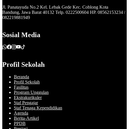
Jl. Panatayuda No.2 Kel. Lebak Gede Kec. Coblong Kota
Bandung, Jawa Barat 40132 Telp. 0222500604 HP. 08562153234 /
082219881949
Sosial Media
Profil Sekolah
Beranda
Profil Sekolah
Fasilitas
Program Unggulan
Ekstrakurikuler
Staf Pengajar
Staf Tenaga Kependidikan
Agenda
Berita-Artikel
PPDB
Prestasi