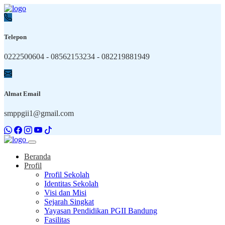
Telepon
0222500604 - 08562153234 - 082219881949
Almat Email
smppgii1@gmail.com
Beranda
Profil
Profil Sekolah
Identitas Sekolah
Visi dan Misi
Sejarah Singkat
Yayasan Pendidikan PGII Bandung
Fasilitas