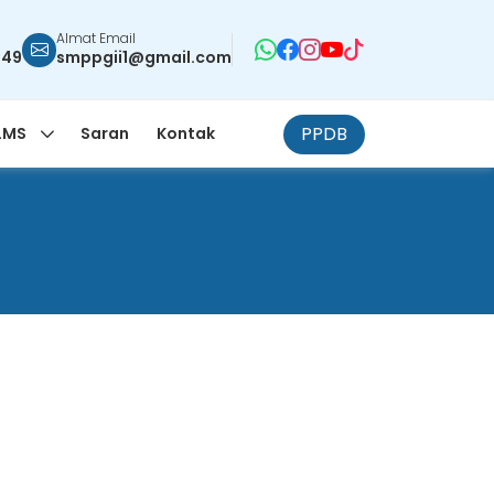
Almat Email
949
smppgii1@gmail.com
PPDB
LMS
Saran
Kontak