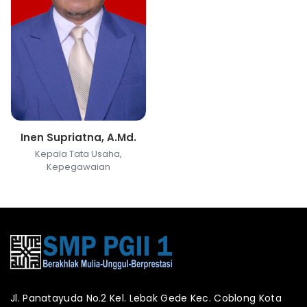
Inen Supriatna, A.Md.
Kepala Tata Usaha,
Kepegawaian
Jl. Panatayuda No.2 Kel. Lebak Gede Kec. Coblong Kota