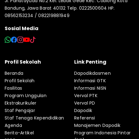
Jl. Panatayuda No.2 Kel. Lebak Gede Kec. Coblong Kota
Bandung, Jawa Barat 40132 Telp. 0222500604 HP.
08562153234 / 082219881949
Sosial Media
Profil Sekolah
Link Penting
Beranda
Dapodikdasmen
Profil Sekolah
Informasi GTK
Fasilitas
Informasi NISN
Program Unggulan
Verval PTK
Ekstrakurikuler
Verval PD
Staf Pengajar
Dapodik
Staf Tenaga Kependidikan
Referensi
Agenda
Manajemen Dapodik
Berita-Artikel
Program Indonesia Pintar