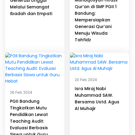
Munaqosyah Hifdzil
Generasi Unggul
Qur’an di SMP PGII 1
Melalui Semangat
Bandung:
Ibadah dan Empati
Mempersiapkan
Generasi Qur’ani
Menuju Wisuda
Tahfidz
20 Feb 2024
Isra Miraj Nabi
26 Feb 2024
Muhammad SAW.
PGII Bandung
Bersama Ustd. Agus
Tingkatkan Mutu
Al Muhajir
Pendidikan Lewat
Teaching Audit:
Evaluasi Berbasis
Siswa untuk Guru