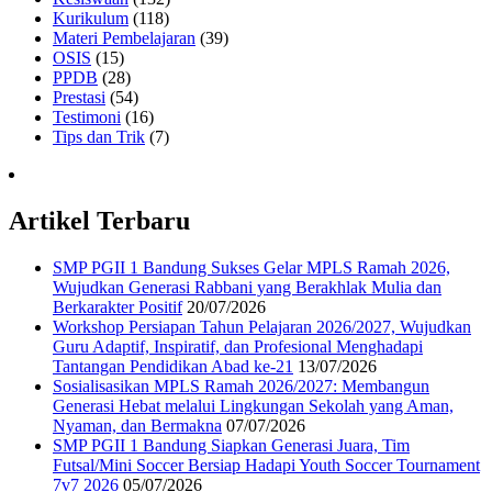
Kurikulum
(118)
Materi Pembelajaran
(39)
OSIS
(15)
PPDB
(28)
Prestasi
(54)
Testimoni
(16)
Tips dan Trik
(7)
Artikel Terbaru
SMP PGII 1 Bandung Sukses Gelar MPLS Ramah 2026,
Wujudkan Generasi Rabbani yang Berakhlak Mulia dan
Berkarakter Positif
20/07/2026
Workshop Persiapan Tahun Pelajaran 2026/2027, Wujudkan
Guru Adaptif, Inspiratif, dan Profesional Menghadapi
Tantangan Pendidikan Abad ke-21
13/07/2026
Sosialisasikan MPLS Ramah 2026/2027: Membangun
Generasi Hebat melalui Lingkungan Sekolah yang Aman,
Nyaman, dan Bermakna
07/07/2026
SMP PGII 1 Bandung Siapkan Generasi Juara, Tim
Futsal/Mini Soccer Bersiap Hadapi Youth Soccer Tournament
7v7 2026
05/07/2026