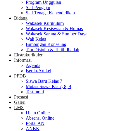
Program Unggulan
Staf Pengajar
Staf Tenaga Kependidikan
Bidang
Wakasek Kurikulum
Wakasek Kesiswaan & Humas
Wakasek Sarana & Sumber Daya
Wali Kelas
Bimbingan Konseling
Tim Disiplin & Tertib Ibadah
Ekstrakurikuler
Informasi
Agenda
Berita-Artikel
PPDB
Siswa Baru Kelas 7
Mutasi Siswa Kls 7, 8, 9
Testimoni
Prestasi
Galeri
LMS
Ujian Online
Absensi Online
Portal AN
ANBK