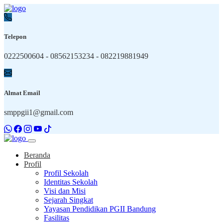
Telepon
0222500604 - 08562153234 - 082219881949
Almat Email
smppgii1@gmail.com
Beranda
Profil
Profil Sekolah
Identitas Sekolah
Visi dan Misi
Sejarah Singkat
Yayasan Pendidikan PGII Bandung
Fasilitas