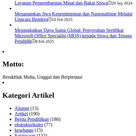
Layanan Pengembangan Minat dan Bakat Siswa
26 Sep 2024
Menanamkan Jiwa Kepemimpinan dan Nasionalisme Melalui
Upacara Bendera
10 Feb 2025
Meningkatkan Daya Saing Global: Penyerahan Sertifikat
Microsoft Office Specialist (MOS) kepada Siswa dan Tenaga
Pendidik
8 Feb 2025
Motto:
Berakhlak Mulia, Unggul dan Berprestasi
Kategori Artikel
Alumni
(13)
Artikel
(190)
Berita Pendidikan
(186)
ekstrakurikuler
(77)
kesehatan
(15)
Kesiswaan
(132)