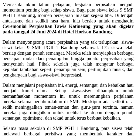
Memasuki akhir tahun pelajaran, kegiatan perpisahan menjadi
momentum penting bagi setiap siswa. Bagi para siswa kelas 9 SMP
PGII 1 Bandung, momen bersejarah ini akan segera tiba. Di tengah
antusiasme dan sedikit rasa haru, kita bersiap untuk menghadiri
Ceremonial Perpisahan-Tawis Katineung yang akan digelar
pada tanggal 24 Juni 2024 di Hotel Horison Bandung
.
Dalam menyongsong acara perpisahan yang tak terlupakan, siswa-
siswi kelas 9 SMP PGII 1 Bandung sebanyak 175 siswa telah
bersiap dengan penuh semangat. Mereka telah menyiapkan berbagai
persiapan mulai dari penampilan hingga pidato perpisahan yang
menyentuh hati. Pihak sekolah juga telah mengatur berbagai
kegiatan tambahan seperti penampilan seni, pertunjukan musik, dan
penghargaan bagi siswa-siswi berprestasi.
Dalam menjalani perpisahan ini, energi, semangat, dan kebaikan hati
menjadi kunci utama. Setiap siswa-siswi diharapkan untuk
memanfaatkan momentum ini untuk merenungkan perjalanan
mereka selama bertahun-tahun di SMP. Meskipun ada sedikit rasa
sedih meninggalkan teman-teman dan guru-guru tercinta, namun
mereka juga diingatkan untuk melihat ke depan dengan penuh
semangat, optimisme, dan tekad untuk terus berbuat kebaikan.
Selama masa sekolah di SMP PGII 1 Bandung, para siswa telah
melewati berbagai peristiwa yang membentuk karakter dan