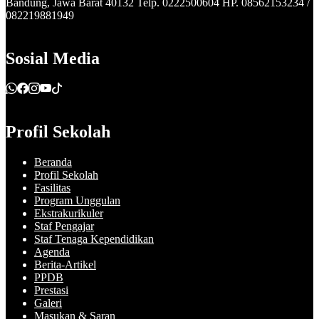
Bandung, Jawa Barat 40132 Telp. 0222500604 HP. 08562153234 /
082219881949
Sosial Media
Profil Sekolah
Beranda
Profil Sekolah
Fasilitas
Program Unggulan
Ekstrakurikuler
Staf Pengajar
Staf Tenaga Kependidikan
Agenda
Berita-Artikel
PPDB
Prestasi
Galeri
Masukan & Saran