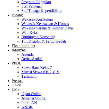
Program Unggulan
Staf Pengajar
Staf Tenaga Kependidikan
Bidang
Wakasek Kurikulum
Wakasek Kesiswaan & Humas
Wakasek Sarana & Sumber Daya
Wali Kelas
Bimbingan Konseling
Tim Disiplin & Tertib Ibadah
Ekstrakurikuler
Informasi
Agenda
Berita-Artikel
PPDB
Siswa Baru Kelas 7
Mutasi Siswa Kls 7, 8, 9
Testimoni
Prestasi
Galeri
LMS
Ujian Online
Absensi Online
Portal AN
ANBK