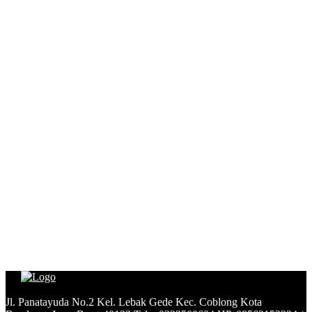
Jl. Panatayuda No.2 Kel. Lebak Gede Kec. Coblong Kota