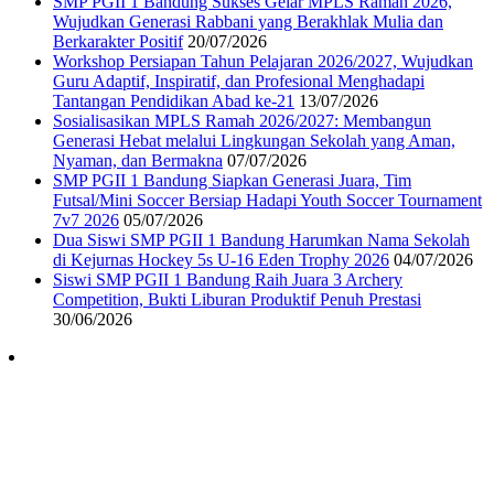
SMP PGII 1 Bandung Sukses Gelar MPLS Ramah 2026,
Wujudkan Generasi Rabbani yang Berakhlak Mulia dan
Berkarakter Positif
20/07/2026
Workshop Persiapan Tahun Pelajaran 2026/2027, Wujudkan
Guru Adaptif, Inspiratif, dan Profesional Menghadapi
Tantangan Pendidikan Abad ke-21
13/07/2026
Sosialisasikan MPLS Ramah 2026/2027: Membangun
Generasi Hebat melalui Lingkungan Sekolah yang Aman,
Nyaman, dan Bermakna
07/07/2026
SMP PGII 1 Bandung Siapkan Generasi Juara, Tim
Futsal/Mini Soccer Bersiap Hadapi Youth Soccer Tournament
7v7 2026
05/07/2026
Dua Siswi SMP PGII 1 Bandung Harumkan Nama Sekolah
di Kejurnas Hockey 5s U-16 Eden Trophy 2026
04/07/2026
Siswi SMP PGII 1 Bandung Raih Juara 3 Archery
Competition, Bukti Liburan Produktif Penuh Prestasi
30/06/2026