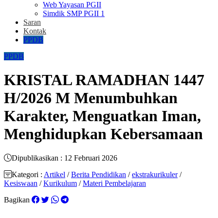
Web Yayasan PGII
Simdik SMP PGII 1
Saran
Kontak
PPDB
PPDB
KRISTAL RAMADHAN 1447
H/2026 M Menumbuhkan
Karakter, Menguatkan Iman,
Menghidupkan Kebersamaan
Dipublikasikan : 12 Februari 2026
Kategori :
Artikel
/
Berita Pendidikan
/
ekstrakurikuler
/
Kesiswaan
/
Kurikulum
/
Materi Pembelajaran
Bagikan