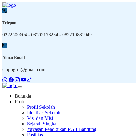
Telepon
0222500604 - 08562153234 - 082219881949
Almat Email
smppgii1@gmail.com
Beranda
Profil
Profil Sekolah
Identitas Sekolah
Visi dan Misi
Sejarah Singkat
Yayasan Pendidikan PGII Bandung
Fasilitas