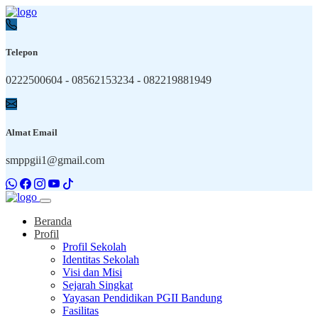
Telepon
0222500604 - 08562153234 - 082219881949
Almat Email
smppgii1@gmail.com
Beranda
Profil
Profil Sekolah
Identitas Sekolah
Visi dan Misi
Sejarah Singkat
Yayasan Pendidikan PGII Bandung
Fasilitas