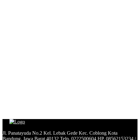
Jl. Panatayuda No.2 Kel. Lebak Gede Kec. Coblong Kota
Bandung, Jawa Barat 40132 Telp. 0222500604 HP. 08562153234 /