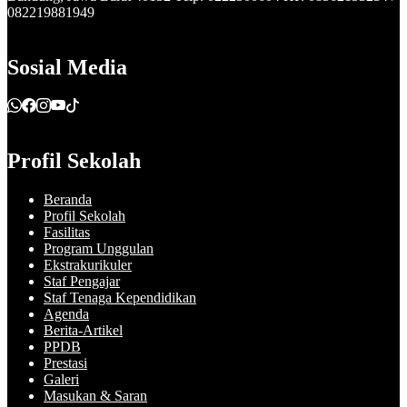
082219881949
Sosial Media
Profil Sekolah
Beranda
Profil Sekolah
Fasilitas
Program Unggulan
Ekstrakurikuler
Staf Pengajar
Staf Tenaga Kependidikan
Agenda
Berita-Artikel
PPDB
Prestasi
Galeri
Masukan & Saran