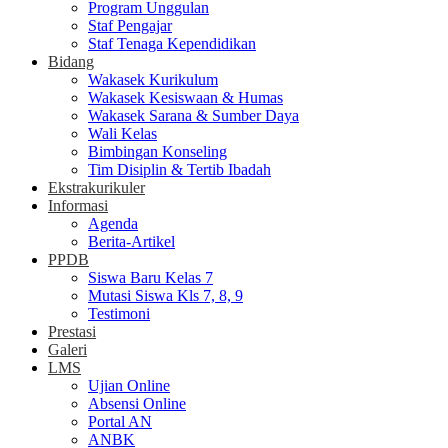
Program Unggulan
Staf Pengajar
Staf Tenaga Kependidikan
Bidang
Wakasek Kurikulum
Wakasek Kesiswaan & Humas
Wakasek Sarana & Sumber Daya
Wali Kelas
Bimbingan Konseling
Tim Disiplin & Tertib Ibadah
Ekstrakurikuler
Informasi
Agenda
Berita-Artikel
PPDB
Siswa Baru Kelas 7
Mutasi Siswa Kls 7, 8, 9
Testimoni
Prestasi
Galeri
LMS
Ujian Online
Absensi Online
Portal AN
ANBK