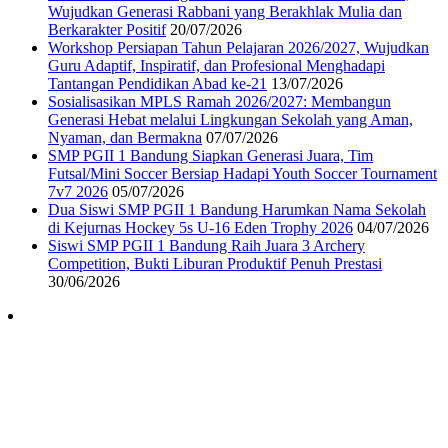
Wujudkan Generasi Rabbani yang Berakhlak Mulia dan
Berkarakter Positif
20/07/2026
Workshop Persiapan Tahun Pelajaran 2026/2027, Wujudkan
Guru Adaptif, Inspiratif, dan Profesional Menghadapi
Tantangan Pendidikan Abad ke-21
13/07/2026
Sosialisasikan MPLS Ramah 2026/2027: Membangun
Generasi Hebat melalui Lingkungan Sekolah yang Aman,
Nyaman, dan Bermakna
07/07/2026
SMP PGII 1 Bandung Siapkan Generasi Juara, Tim
Futsal/Mini Soccer Bersiap Hadapi Youth Soccer Tournament
7v7 2026
05/07/2026
Dua Siswi SMP PGII 1 Bandung Harumkan Nama Sekolah
di Kejurnas Hockey 5s U-16 Eden Trophy 2026
04/07/2026
Siswi SMP PGII 1 Bandung Raih Juara 3 Archery
Competition, Bukti Liburan Produktif Penuh Prestasi
30/06/2026