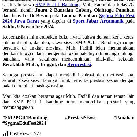
salah satu siswa
SMP PGII 1 Bandung
. Muh. Fadhil dari kelas 7G
berhasil meraih
Juara 2 Bantalan Cabang Olahraga Panahan
dan lolos ke
16 Besar
pada
Lomba Panahan
Sygma Edu Fest
2024 Jawa Barat
yang digelar di
Sport Jabar Arcamanik
pada
Sabtu, 9 November 2024
.
Keberhasilan ini merupakan bukti nyata bahwa dengan kerja keras,
latihan disiplin, dan doa, siswa-siswi SMP PGII 1 Bandung mampu
bersaing di tingkat provinsi. Muh. Fadhil telah menunjukkan
dedikasi tinggi dalam mengembangkan bakatnya di bidang olahraga
panahan, yang sekaligus mencerminkan nilai-nilai sekolah:
Berakhlak Mulia, Unggul, dan
Berprestasi
.
Semoga prestasi ini dapat menjadi inspirasi dan motivasi bagi
seluruh siswa-siswi lainnya untuk terus berprestasi sesuai dengan
bakat dan minat masing-masing.
Mari kita doakan bersama agar Muh. Fadhil dan teman-teman lain
dari SMP PGII 1 Bandung terus menorehkan prestasi yang
membanggakan!
#SMPPGII1Bandung #PrestasiSiswa #Panahan
#SygmaEduFest2024
Post Views:
577