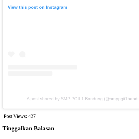
View this post on Instagram
A post shared by SMP PGII 1 Bandung (@smppgii1band
Post Views:
427
Tinggalkan Balasan