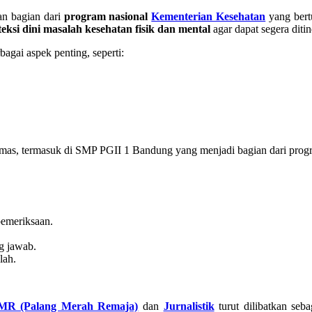
n bagian dari
program nasional
Kementerian Kesehatan
yang bert
teksi dini masalah kesehatan fisik dan mental
agar dapat segera ditin
agai aspek penting, seperti:
smas, termasuk di SMP PGII 1 Bandung yang menjadi bagian dari progr
pemeriksaan.
g jawab.
lah.
MR (Palang Merah Remaja)
dan
Jurnalistik
turut dilibatkan se