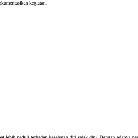
okumentasikan kegiatan.
 lebih peduli terhadap kesehatan diri sejak dini. Dengan adanya peme