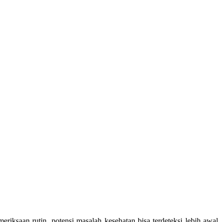
riksaan rutin, potensi masalah kesehatan bisa terdeteksi lebih awal