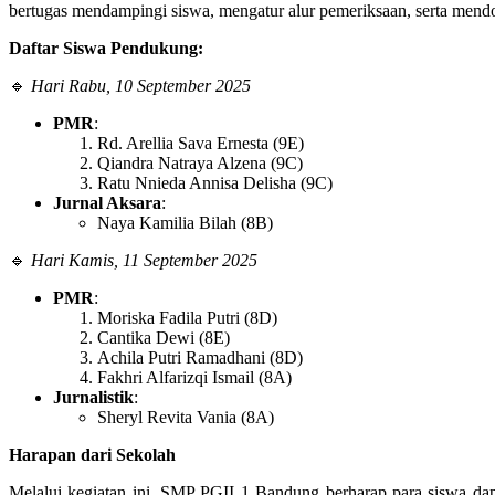
bertugas mendampingi siswa, mengatur alur pemeriksaan, serta mend
Daftar Siswa Pendukung:
🔹
Hari Rabu, 10 September 2025
PMR
:
Rd. Arellia Sava Ernesta (9E)
Qiandra Natraya Alzena (9C)
Ratu Nnieda Annisa Delisha (9C)
Jurnal Aksara
:
Naya Kamilia Bilah (8B)
🔹
Hari Kamis, 11 September 2025
PMR
:
Moriska Fadila Putri (8D)
Cantika Dewi (8E)
Achila Putri Ramadhani (8D)
Fakhri Alfarizqi Ismail (8A)
Jurnalistik
:
Sheryl Revita Vania (8A)
Harapan dari Sekolah
Melalui kegiatan ini, SMP PGII 1 Bandung berharap para siswa dapat