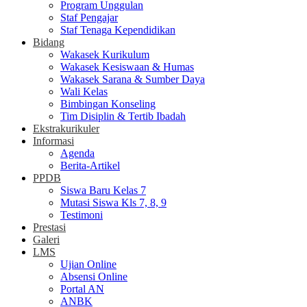
Program Unggulan
Staf Pengajar
Staf Tenaga Kependidikan
Bidang
Wakasek Kurikulum
Wakasek Kesiswaan & Humas
Wakasek Sarana & Sumber Daya
Wali Kelas
Bimbingan Konseling
Tim Disiplin & Tertib Ibadah
Ekstrakurikuler
Informasi
Agenda
Berita-Artikel
PPDB
Siswa Baru Kelas 7
Mutasi Siswa Kls 7, 8, 9
Testimoni
Prestasi
Galeri
LMS
Ujian Online
Absensi Online
Portal AN
ANBK