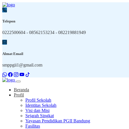
Telepon
0222500604 - 08562153234 - 082219881949
Almat Email
smppgii1@gmail.com
Beranda
Profil
Profil Sekolah
Identitas Sekolah
Visi dan Misi
Sejarah Singkat
Yayasan Pendidikan PGII Bandung
Fasilitas