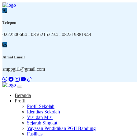
Telepon
0222500604 - 08562153234 - 082219881949
Almat Email
smppgii1@gmail.com
Beranda
Profil
Profil Sekolah
Identitas Sekolah
Visi dan Misi
Sejarah Singkat
Yayasan Pendidikan PGII Bandung
Fasilitas