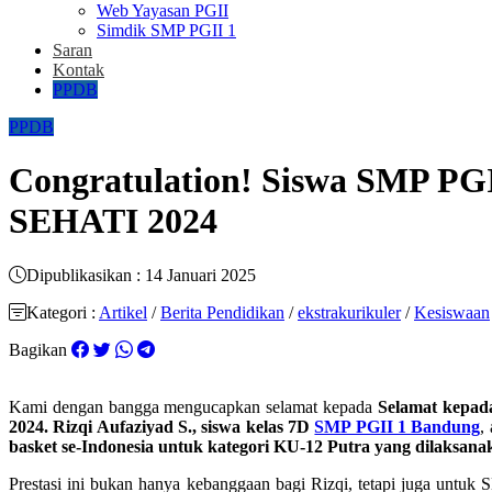
Web Yayasan PGII
Simdik SMP PGII 1
Saran
Kontak
PPDB
PPDB
Congratulation! Siswa SMP PGII
SEHATI 2024
Dipublikasikan : 14 Januari 2025
Kategori :
Artikel
/
Berita Pendidikan
/
ekstrakurikuler
/
Kesiswaan
Bagikan
Kami dengan bangga mengucapkan selamat kepada
Selamat kepad
2024.
Rizqi Aufaziyad S., siswa kelas 7D
SMP PGII 1 Bandung
,
basket se-Indonesia untuk kategori KU-12 Putra yang dilaksana
Prestasi ini bukan hanya kebanggaan bagi Rizqi, tetapi juga unt