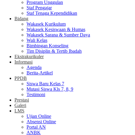
Program Unggulan
Staf Pengajar
Staf Tenaga Kependidikan
Bidang
Wakasek Kurikulum
Wakasek Kesiswaan & Humas
Wakasek Sarana & Sumber Daya
Wali Kelas
Bimbingan Konseling
Tim Disiplin & Tertib Ibadah
Ekstrakurikuler
Informasi
Agenda
Berita-Artikel
PPDB
Siswa Baru Kelas 7
Mutasi Siswa Kls 7, 8, 9
Testimoni
Prestasi
Galeri
LMS
Ujian Online
Absensi Online
Portal AN
ANBK