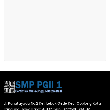
Jl. Panatayuda No.2 Kel. Lebak Gede Kec. Coblong Kota
Bandung, Jawa Barat 40132 Telp. 0222500604 HP.