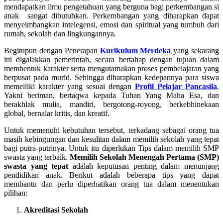
mendapatkan ilmu pengetahuan yang berguna bagi perkembangan si
anak sangat dibutuhkan. Perkembangan yang diharapkan dapat
menyeimbangkan intelegensi, emosi dan spiritual yang tumbuh dari
rumah, sekolah dan lingkungannya.
Begitupun dengan Penerapan
Kurikulum Merdeka
yang sekarang
ini digalakkan pemerintah, secara bertahap dengan tujuan dalam
membentuk karakter serta mengutamakan proses pembelajaran yang
berpusat pada murid. Sehingga diharapkan kedepannya para siswa
memeiliki karakter yang sesuai dengan
Profil Pelajar Pancasila
.
Yakni beriman, bertaqwa kepada Tuhan Yang Maha Esa, dan
berakhlak mulia, mandiri, bergotong-royong, berkebhinekaan
global, bernalar kritis, dan kreatif.
Untuk memenuhi kebutuhan tersebut, terkadang sebagai orang tua
masih kebingungan dan kesulitan dalam memilih sekolah yang tepat
bagi putra-putrinya. Untuk itu diperlukan Tips dalam memilih SMP
swasta yang terbaik.
Memilih Sekolah Menengah Pertama (SMP)
swasta yang tepat
adalah keputusan penting dalam menunjang
pendidikan anak. Berikut adalah beberapa tips yang dapat
membantu dan perlu diperhatikan orang tua dalam menentukan
pilihan:
Akreditasi Sekolah