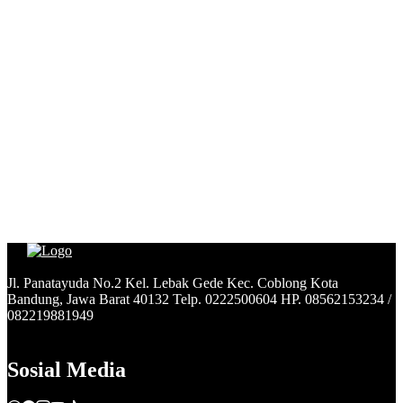
Jl. Panatayuda No.2 Kel. Lebak Gede Kec. Coblong Kota
Bandung, Jawa Barat 40132 Telp. 0222500604 HP. 08562153234 /
082219881949
Sosial Media