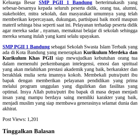
Keluarga Besar
SMP PGII 1 Bandung
berterimakasih yang
sebesar-besarnya kepada seluruh peserta didik, orang tua, alumni,
stakeholder, mitra sekolah, dan masyarakat umumnya yang telah
memberikan kepercayaan, dukungan, partisipasi baik moril maupun
materil sehinga bisa seperti saat ini. Pelayanan terhadap peserta didik
agar mereka sadar , nyaman, memaknai belajar di sekolah sehingga
mereka senang itulah yang kami selalu upayakan.
SMP PGII 1 Bandung
sebagai Sekolah Swasta Islam Terbaik yang
ada di Kota Bandung yang menerapkan
Kurikulum Merdeka
dan
Kurikulum Khas PGII
siap mewujudkan kebutuhan orang tua
dalam memenuhi perkembangan intelegensi, emosi dan spiritual
yang akan melahirkan prestasi akademik yang baik, berkarakter dan
berakhlak mulia serta imannya kokoh. Membekali putra/putri ibu
bapak dengan memberikan pelayanan pendidikan yang prima
melalui program unggulan yang digulirkan dan fasilitas yang
optimal. Insya Allah putra/putri ibu bapak di masa depan menjadi
insan yang mampu berdaya saing memiliki karakter yang baik,
menjadi muslim yang siap membawa generasinya selamat dunia dan
akhirat.
Post Views:
1,201
Tinggalkan Balasan