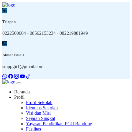
Telepon
0222500604 - 08562153234 - 082219881949
Almat Email
smppgii1@gmail.com
Beranda
Profil
Profil Sekolah
Identitas Sekolah
Visi dan Misi
Sejarah Singkat
Yayasan Pendidikan PGII Bandung
Fasilitas