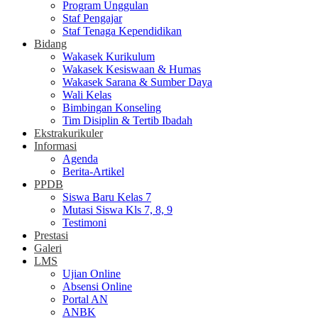
Program Unggulan
Staf Pengajar
Staf Tenaga Kependidikan
Bidang
Wakasek Kurikulum
Wakasek Kesiswaan & Humas
Wakasek Sarana & Sumber Daya
Wali Kelas
Bimbingan Konseling
Tim Disiplin & Tertib Ibadah
Ekstrakurikuler
Informasi
Agenda
Berita-Artikel
PPDB
Siswa Baru Kelas 7
Mutasi Siswa Kls 7, 8, 9
Testimoni
Prestasi
Galeri
LMS
Ujian Online
Absensi Online
Portal AN
ANBK