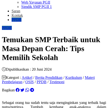
Web Yayasan PGII
Simdik SMP PGII 1
Saran
Kontak
PPDB
PPDB
Temukan SMP Terbaik untuk
Masa Depan Cerah: Tips
Memilih Sekolah
Dipublikasikan : 20 Juni 2024
Kategori :
Artikel
/
Berita Pendidikan
/
Kurikulum
/
Materi
Pembelajaran
/
OSIS
/
PPDB
/
Testimoni
Bagikan
Sebagai orang tua sudah tentu saja menginginkan yang terbaik bagi
putra/putrinya. Tumbuh kembang anak-anaknya dalam