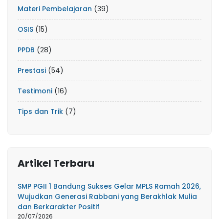
Materi Pembelajaran
(39)
OSIS
(15)
PPDB
(28)
Prestasi
(54)
Testimoni
(16)
Tips dan Trik
(7)
Artikel Terbaru
SMP PGII 1 Bandung Sukses Gelar MPLS Ramah 2026,
Wujudkan Generasi Rabbani yang Berakhlak Mulia
dan Berkarakter Positif
20/07/2026