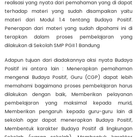
realisasi yang nyata dari pemahaman yang di dapat
terhadap materi yang sudah disampaikan yaitu
materi dari Modul 1.4 tentang Budaya Positif.
Penerapan dari materi yang sudah dipahami ini di
terapkan dalam proses pembelajaran yang
dilakukan di Sekolah SMP PGII 1 Bandung
Adapun tujuan dari diadakannya aksi nyata Budaya
Positif ini antara lain : Menerapkan pemahaman
mengenai Budaya Positif, Guru (CGP) dapat lebih
memahami bagaimana proses pembelajaran harus
dilakukan dengan baik, Memberikan pelayanan
pembelajaran yang maksimal kepada murid,
Memberikan pengaruh kepada guru-guru lain di
sekolah agar dapat menerapkan Budaya Positif,
Membentuk karakter Budaya Positif di lingkungan