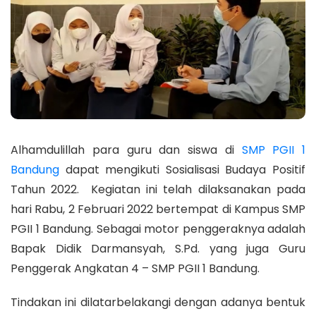
Alhamdulillah para guru dan siswa di
SMP PGII 1
Bandung
dapat mengikuti Sosialisasi Budaya Positif
Tahun 2022. Kegiatan ini telah dilaksanakan pada
hari Rabu, 2 Februari 2022 bertempat di Kampus SMP
PGII 1 Bandung. Sebagai motor penggeraknya adalah
Bapak Didik Darmansyah, S.Pd. yang juga Guru
Penggerak Angkatan 4 – SMP PGII 1 Bandung.
Tindakan ini dilatarbelakangi dengan adanya bentuk