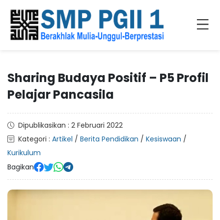
Sharing Budaya Positif – P5 Profil
Pelajar Pancasila
Dipublikasikan : 2 Februari 2022
Kategori :
Artikel
/
Berita Pendidikan
/
Kesiswaan
/
Kurikulum
Bagikan