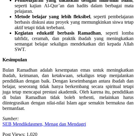
Pembelajaran yang dikaitkan dengan nilai-nilai Islam
,
seperti kajian Al-Qur’an dan hadits dalam berbagai mata
pelajaran.
Metode belajar yang lebih fleksibel
, seperti pembelajaran
berbasis diskusi atau proyek yang memungkinkan siswa tetap
aktif tetapi tidak terbebani.
Kegiatan edukatif berbasis Ramadhan
, seperti lomba
tahfidz, ceramah, dan praktik ibadah yang meningkatkan
semangat belajar sekaligus mendekatkan diri kepada Allah
SWT.
Kesimpulan
Bulan Ramadhan adalah kesempatan emas untuk meningkatkan
ibadah, keimanan, dan ketakwaan, sekaligus tetap menjalankan
pendidikan dengan baik. Dengan keseimbangan antara ibadah dan
belajar, seseorang tidak hanya berkembang secara spiritual tetapi
juga tetap mencapai prestasi akademik. Oleh karena itu, pendidikan
di bulan Ramadhan tidak boleh terhenti, melainkan harus
diintegrasikan dengan nilai-nilai Islam agar semakin bermakna dan
bermanfaat.
Sumber:
SEB Mendikdasmen, Menag dan Mendagri
Post Views:
1,020