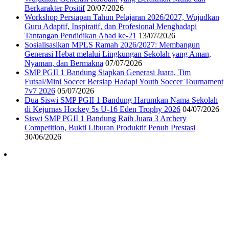
Berkarakter Positif
20/07/2026
Workshop Persiapan Tahun Pelajaran 2026/2027, Wujudkan
Guru Adaptif, Inspiratif, dan Profesional Menghadapi
Tantangan Pendidikan Abad ke-21
13/07/2026
Sosialisasikan MPLS Ramah 2026/2027: Membangun
Generasi Hebat melalui Lingkungan Sekolah yang Aman,
Nyaman, dan Bermakna
07/07/2026
SMP PGII 1 Bandung Siapkan Generasi Juara, Tim
Futsal/Mini Soccer Bersiap Hadapi Youth Soccer Tournament
7v7 2026
05/07/2026
Dua Siswi SMP PGII 1 Bandung Harumkan Nama Sekolah
di Kejurnas Hockey 5s U-16 Eden Trophy 2026
04/07/2026
Siswi SMP PGII 1 Bandung Raih Juara 3 Archery
Competition, Bukti Liburan Produktif Penuh Prestasi
30/06/2026