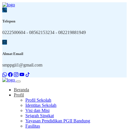
Telepon
0222500604 - 08562153234 - 082219881949
Almat Email
smppgii1@gmail.com
Beranda
Profil
Profil Sekolah
Identitas Sekolah
Visi dan Misi
Sejarah Singkat
Yayasan Pendidikan PGII Bandung
Fasilitas