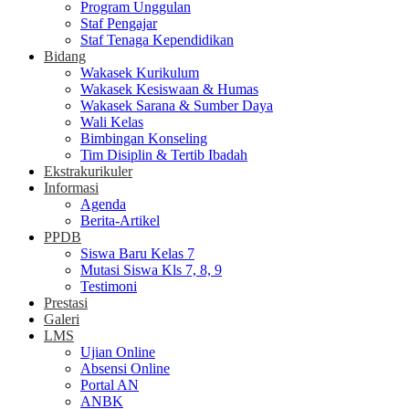
Program Unggulan
Staf Pengajar
Staf Tenaga Kependidikan
Bidang
Wakasek Kurikulum
Wakasek Kesiswaan & Humas
Wakasek Sarana & Sumber Daya
Wali Kelas
Bimbingan Konseling
Tim Disiplin & Tertib Ibadah
Ekstrakurikuler
Informasi
Agenda
Berita-Artikel
PPDB
Siswa Baru Kelas 7
Mutasi Siswa Kls 7, 8, 9
Testimoni
Prestasi
Galeri
LMS
Ujian Online
Absensi Online
Portal AN
ANBK