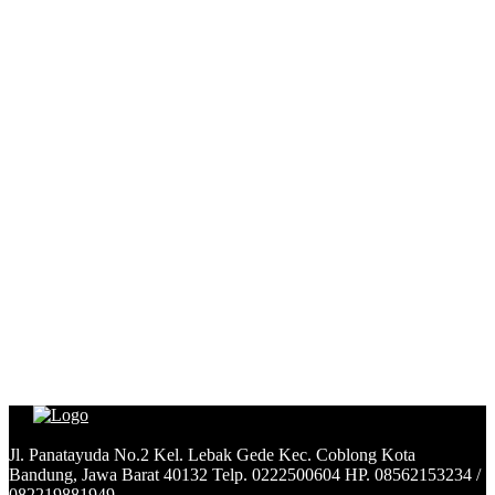
Jl. Panatayuda No.2 Kel. Lebak Gede Kec. Coblong Kota
Bandung, Jawa Barat 40132 Telp. 0222500604 HP. 08562153234 /
082219881949