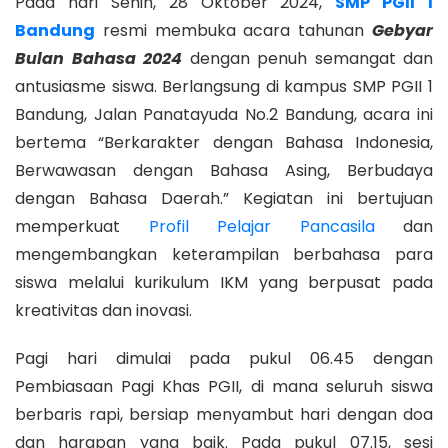
Pada hari Senin, 28 Oktober 2024,
SMP PGII 1
Bandung
resmi membuka acara tahunan
Gebyar
Bulan Bahasa 2024
dengan penuh semangat dan
antusiasme siswa. Berlangsung di kampus SMP PGII 1
Bandung, Jalan Panatayuda No.2 Bandung, acara ini
bertema “Berkarakter dengan Bahasa Indonesia,
Berwawasan dengan Bahasa Asing, Berbudaya
dengan Bahasa Daerah.” Kegiatan ini bertujuan
memperkuat
Profil Pelajar Pancasila
dan
mengembangkan keterampilan berbahasa para
siswa melalui kurikulum IKM yang berpusat pada
kreativitas dan inovasi.
Pagi hari dimulai pada pukul 06.45 dengan
Pembiasaan Pagi Khas PGII, di mana seluruh siswa
berbaris rapi, bersiap menyambut hari dengan doa
dan harapan yang baik. Pada pukul 07.15, sesi